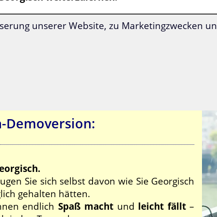
serung unserer Website, zu Marketingzwecken und
Inklusive
Georgien-Reiseführer
.
h-Demoversion:
eorgisch.
gen Sie sich selbst davon wie Sie Georgisch
glich gehalten hätten.
Ihnen endlich
Spaß macht
und
leicht fällt
–