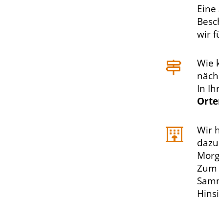
Eine
Besc
wir 
Wie 
näch
In I
Orte
Wir 
dazu
Morg
Zu
Samm
Hins