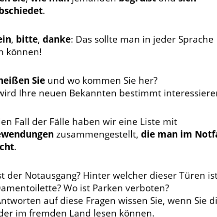
bschiedet
.
ein
,
bitte
,
danke
: Das sollte man in jeder Sprache
n können!
heißen Sie
und wo kommen Sie her?
wird Ihre neuen Bekannten bestimmt interessiere
en Fall der Fälle haben wir eine Liste mit
ewendungen
zusammengestellt,
die man im Notfa
cht
.
st der Notausgang? Hinter welcher dieser Türen is
Damentoilette? Wo ist Parken verboten?
Antworten auf diese Fragen wissen Sie, wenn Sie d
lder im fremden Land lesen können.