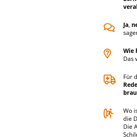
vera
Ja
,
n
sage
Wie 
Das 
Für d
Red
brau
Wo i
die 
Die 
Schi