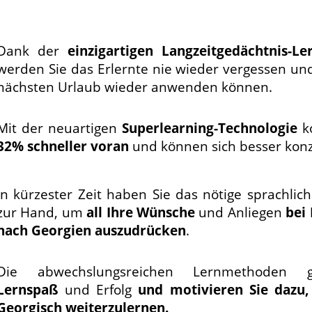
Dank der
einzigartigen Langzeitgedächtnis-L
werden Sie das Erlernte nie wieder vergessen un
nächsten Urlaub wieder anwenden können.
Mit der neuartigen
Superlearning-Technologie
k
32% schneller voran
und können sich besser konz
In kürzester Zeit haben Sie das nötige sprachlic
zur Hand, um
all Ihre Wünsche
und Anliegen
bei 
nach Georgien auszudrücken
.
Die abwechslungsreichen Lernmethoden ga
Lernspaß
und Erfolg
und motivieren Sie dazu,
Georgisch weiterzulernen.