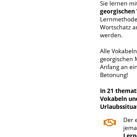
Sie lernen m
georgischen
Lernmethoden
Wortschatz a
werden.
Alle Vokabel
georgischen 
Anfang an ein
Betonung!
In 21 themat
Vokabeln un
Urlaubssitua
Der 
jema
Lern