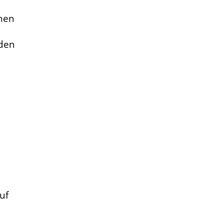
chen
nden
uf