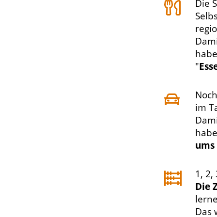
Die S
Selb
regi
Dami
habe
"
Ess
Noch
im T
Dami
habe
ums 
1, 2, 
Die 
lern
Das 