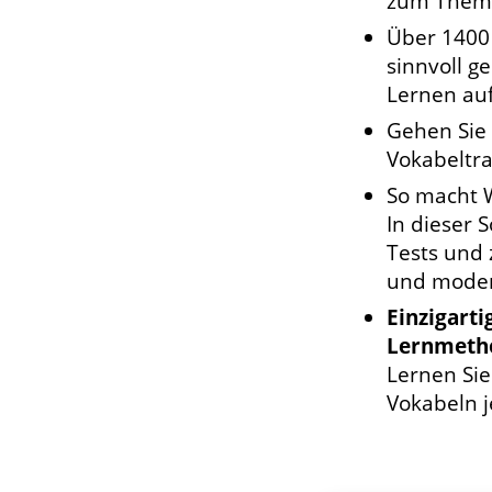
zum Thema
Über 1400
sinnvoll g
Lernen auf
Gehen Sie
Vokabeltra
So macht 
In dieser 
Tests und 
und modern
Einzigart
Lernmeth
Lernen Si
Vokabeln j