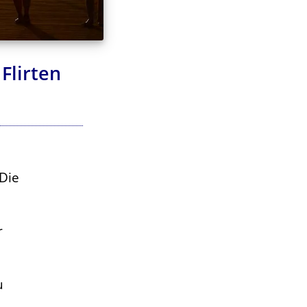
Flirten
 Die
r
u