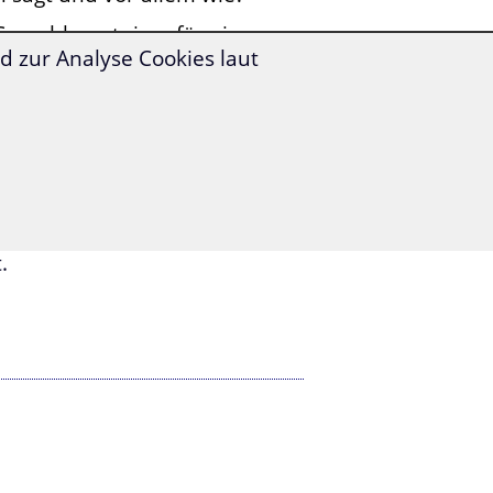
 Sprachkenntnisse für eine
 zur Analyse Cookies laut
nd, die Kollegin, die Sie
einzuladen?
en Männer, die Sie an der
 philosophieren?
ge für Sie!
ie mehr als 1.400 Vokabeln,
.