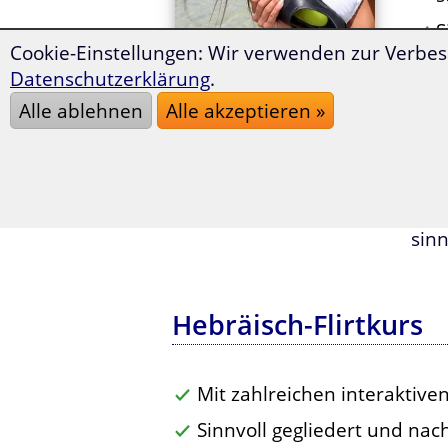
S
Cookie-Einstellungen: Wir verwenden zur Verbes
P
Datenschutzerklärung
.
i
Alle ablehnen
Alle akzeptieren »
S
H
Tja,
Mit 
sinn
Hebräisch-Flirtkurs
Mit zahlreichen interaktiv
Sinnvoll gegliedert und na