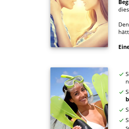
Beg
die
Den
hätt
Ein
S
n
S
b
S
S
s