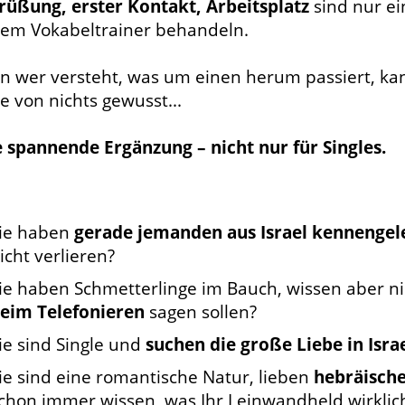
rüßung, erster Kontakt, Arbeitsplatz
sind nur ei
sem Vokabeltrainer behandeln.
n wer versteht, was um einen herum passiert, kann
e von nichts gewusst...
e spannende Ergänzung – nicht nur für Singles.
ie haben
gerade jemanden aus Israel kennengel
icht verlieren?
ie haben Schmetterlinge im Bauch, wissen aber nic
eim Telefonieren
sagen sollen?
ie sind Single und
suchen die große Liebe in Isra
ie sind eine romantische Natur, lieben
hebräische
chon immer wissen, was Ihr Leinwandheld wirklich