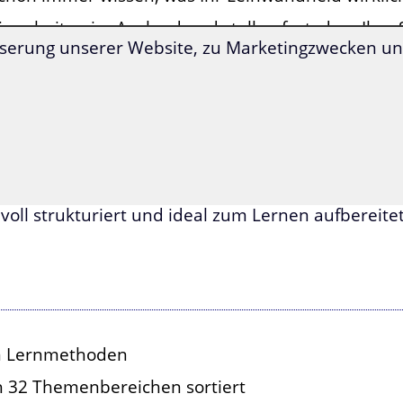
ie arbeiten im Ausland und stellen fest, dass Ihre
serung unserer Website, zu Marketingzwecken und
owerpoint-Präsentation reichen, Sie aber unfähig si
mmer so anstrahlt, auf Hebräisch ins Restaurant 
ie wollen endlich wissen, ob die vielen hebräisch
otelbar flankieren, tatsächlich nur über ihr Kleid
 dann ist dieser Spezialwortschatz genau das Richti
dem Spezialwortschatz Flirten und Liebe lernen S
voll strukturiert und ideal zum Lernen aufbereitet
en Lernmethoden
ch 32 Themenbereichen sortiert