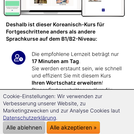
Deshalb ist dieser Koreanisch-Kurs für
Fortgeschrittene anders als andere
Sprachkurse auf dem B1/B2-Niveau:
Die empfohlene Lernzeit beträgt nur
17 Minuten am Tag
.
Sie werden erstaunt sein, wie schnell
und effizient Sie mit diesem Kurs
Ihren Wortschatz erweitern
!
Dieser Fortgeschrittenen-Kurs für
Cookie-Einstellungen: Wir verwenden zur
Koreanisch
lehrt Sie über 1.800 neue
Verbesserung unserer Website, zu
Vokabeln
.
Marketingzwecken und zur Analyse Cookies laut
Datenschutzerklärung
.
Dieser Sprachkurs für
Alle ablehnen
Alle akzeptieren »
Fortgeschrittene erweitert Ihre