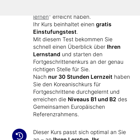
Koreanisch-Kenntnisse, die Sie mit
dem Anfängerkurs "
Koreanisch
lernen
" erreicht haben.
Ihr Kurs beinhaltet einen
gratis
Einstufungstest
.
Mit diesem Test bekommen Sie
schnell einen Überblick über
Ihren
Lernstand
und starten den
Fortgeschrittenenkurs an der genau
richtigen Stelle für Sie.
Nach
nur 30 Stunden Lernzeit
haben
Sie den Koreanischkurs für
Fortgeschrittene durchgelernt und
erreichen die
Niveaus B1 und B2
des
Gemeinsamen Europäischen
Referenzrahmens.
Dieser Kurs passt sich optimal an Sie
an – an
Ihren Lerntyp
,
Ihr