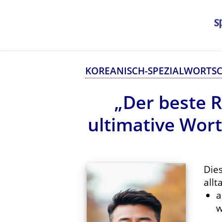
KOREANISCH-SPEZIALWORTSC
„Der beste R
ultimative Wor
Die
allt
a
w