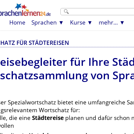
Home
Sprachen
Kurse
mehr...
HATZ FÜR STÄDTEREISEN
eisebegleiter für Ihre Städ
tschatzsammlung von Spr
ser Spezialwortschatz bietet eine umfangreiche 
agsrelevantem Wortschatz für:
lle, die eine
Städtereise
planen und dafür schon m
ollen