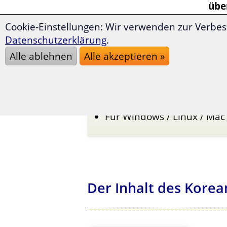
übe
per
Cookie-Einstellungen: Wir verwenden zur Verbes
Datenschutzerklärung
.
Weit über 1.400 nützliche
Alle ablehnen
Alle akzeptieren »
Sinnvoll strukturiert und
Mit zahlreichen interakti
Neueste Version - komplet
Für Windows / Linux / Mac
Der Inhalt des Korea