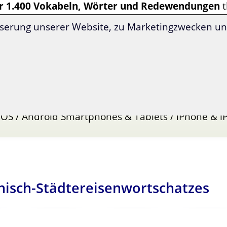
r 1.400 Vokabeln, Wörter und Redewendungen
t
fekt zum Lernen aufbereitet.
serung unserer Website, zu Marketingzwecken und
, alltagsrelevante Vokabeln und Redewendungen
 nach 35 Themenbereichen sortiert
ven Lernmethoden
t überarbeitet 2026
 OS / Android Smartphones & Tablets / iPhone & i
nisch-Städtereisenwortschatzes