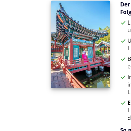
Der
Fol
L
u
Ü
L
B
e
I
i
L
E
L
d
So 