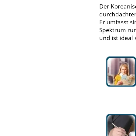
Der Koreanisc
durchdachter 
Er umfasst si
Spektrum run
und ist ideal