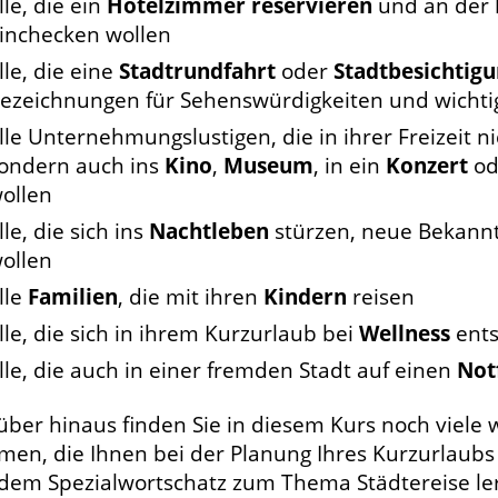
lle, die ein
Hotelzimmer reservieren
und an der
inchecken wollen
lle, die eine
Stadtrundfahrt
oder
Stadtbesichtig
ezeichnungen für Sehenswürdigkeiten und wichti
lle Unternehmungslustigen, die in ihrer Freizeit n
ondern auch ins
Kino
,
Museum
, in ein
Konzert
od
ollen
lle, die sich ins
Nachtleben
stürzen, neue Bekann
ollen
lle
Familien
, die mit ihren
Kindern
reisen
lle, die sich in ihrem Kurzurlaub bei
Wellness
ents
lle, die auch in einer fremden Stadt auf einen
Not
über hinaus finden Sie in diesem Kurs noch viele 
en, die Ihnen bei der Planung Ihres Kurzurlaubs h
 dem Spezialwortschatz zum Thema Städtereise le