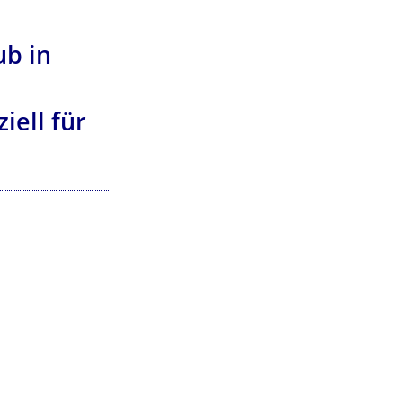
ub in
ell für