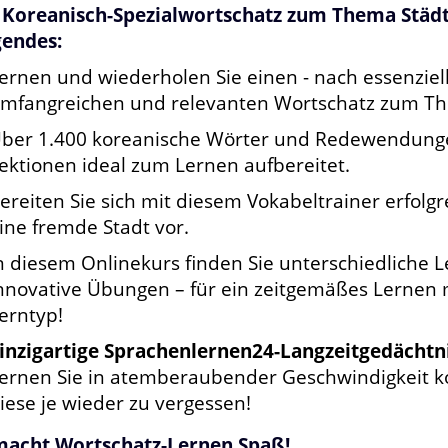
 Koreanisch-Spezialwortschatz zum Thema Städt
gendes:
ernen und wiederholen Sie einen - nach essenziel
mfangreichen und relevanten Wortschatz zum Th
ber 1.400 koreanische Wörter und Redewendunge
ektionen ideal zum Lernen aufbereitet.
ereiten Sie sich mit diesem Vokabeltrainer erfolgr
ine fremde Stadt vor.
n diesem Onlinekurs finden Sie unterschiedliche
nnovative Übungen – für ein zeitgemäßes Lernen m
erntyp!
inzigartige Sprachenlernen24-Langzeitgedächt
ernen Sie in atemberaubender Geschwindigkeit k
iese je wieder zu vergessen!
macht Wortschatz-Lernen Spaß!