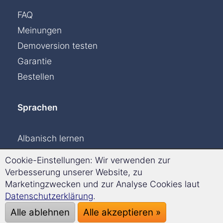
FAQ
Meinungen
Demoversion testen
Garantie
Bestellen
Sprachen
Albanisch lernen
Dänisch lernen
Cookie-Einstellungen: Wir verwenden zur
Englisch lernen
Verbesserung unserer Website, zu
Marketingzwecken und zur Analyse Cookies laut
Finnisch lernen
Datenschutzerklärung
.
Französisch lernen
Alle ablehnen
Alle akzeptieren »
Griechisch lernen