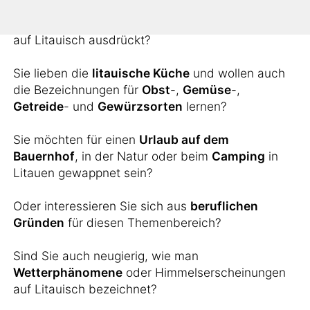
Sie möchten wissen, wie man landschaftliche
Erscheinungen wie
Inseln
,
Berge
oder
Flüsse
auf Litauisch ausdrückt?
Sie lieben die
litauische Küche
und wollen auch
die Bezeichnungen für
Obst
-,
Gemüse
-,
Getreide
- und
Gewürzsorten
lernen?
Sie möchten für einen
Urlaub auf dem
Bauernhof
, in der Natur oder beim
Camping
in
Litauen gewappnet sein?
Oder interessieren Sie sich aus
beruflichen
Gründen
für diesen Themenbereich?
Sind Sie auch neugierig, wie man
Wetterphänomene
oder Himmelserscheinungen
auf Litauisch bezeichnet?