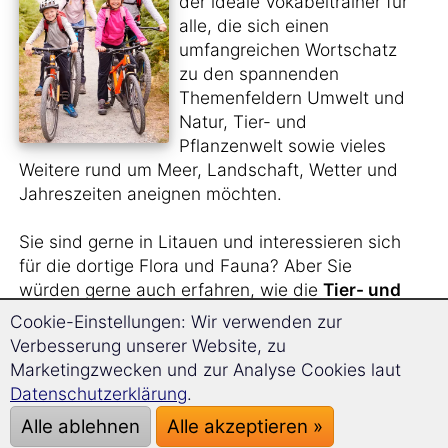
der ideale Vokabeltrainer für
alle, die sich einen
umfangreichen Wortschatz
zu den spannenden
Themenfeldern Umwelt und
Natur, Tier- und
Pflanzenwelt sowie vieles
Weitere rund um Meer, Landschaft, Wetter und
Jahreszeiten aneignen möchten.
Sie sind gerne in Litauen und interessieren sich
für die dortige Flora und Fauna? Aber Sie
würden gerne auch erfahren, wie die
Tier- und
Pflanzenarten
auf Litauisch heißen?
Cookie-Einstellungen: Wir verwenden zur
Verbesserung unserer Website, zu
Sie sehen sich gern
Naturfilme im Original
an
Marketingzwecken und zur Analyse Cookies laut
und benötigen hierfür einen größeren
Datenschutzerklärung
.
Wortschatz?
Alle ablehnen
Alle akzeptieren »