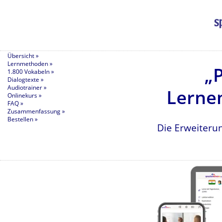
Übersicht »
Lernmethoden »
„P
1.800 Vokabeln »
Dialogtexte »
Audiotrainer »
Lernen
Onlinekurs »
FAQ »
Zusammenfassung »
Bestellen »
Die Erweiterun