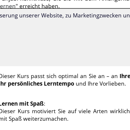
lernen
" erreicht haben.
Ihr Kurs beinhaltet einen
gratis Einstufungstest
.
serung unserer Website, zu Marketingzwecken und
Mit diesem Test bekommen Sie schnell einen Übe
Ihren Lernstand
und starten den Fortgeschritte
der genau richtigen Stelle für Sie.
Nach
nur 30 Stunden Lernzeit
haben Sie den Punj
Fortgeschrittene durchgelernt und erreichen die
und B2
des Gemeinsamen Europäischen Referen
Dieser Kurs passt sich optimal an Sie an – an
Ihr
Ihr persönliches Lerntempo
und Ihre Vorlieben.
Lernen mit Spaß
:
Dieser Kurs motiviert Sie auf viele Arten wirklic
mit Spaß weiterzumachen.