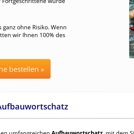
r Fortgeschrittene wurde
s ganz ohne Risiko. Wenn
tatten wir Ihnen 100% des
ne bestellen »
Aufbauwortschatz
inen umfangreichen
Aufbauwortschatz
, mit dem S