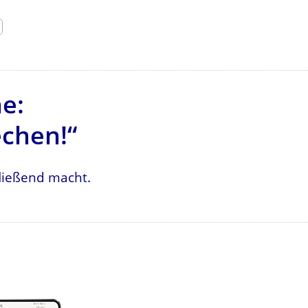
ne:
echen!“
fließend macht.