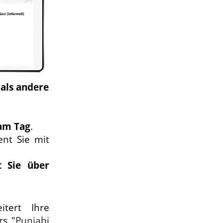
 als andere
am Tag
.
ent Sie mit
t Sie über
itert Ihre
rs "
Punjabi