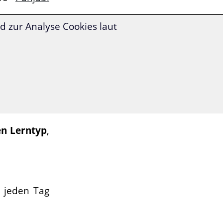
 zur Analyse Cookies laut
rblick über
nenkurs an
abikurs für
Niveaus B1
zrahmens.
en Lerntyp
,
h jeden Tag