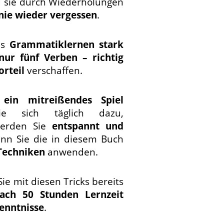
 sie durch Wiederholungen
nie wieder vergessen
.
as
Grammatiklernen stark
nur fünf Verben – richtig
orteil
verschaffen.
ein mitreißendes Spiel
ie sich täglich dazu,
 werden Sie
entspannt und
enn Sie die in diesem Buch
Techniken
anwenden.
ie mit diesen Tricks bereits
ach 50 Stunden Lernzeit
enntnisse
.