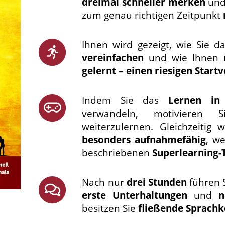
dreimal schneller merken
und
zum genau richtigen Zeitpunkt
Ihnen wird gezeigt, wie Sie d
vereinfachen
und wie Ihnen
gelernt – einen riesigen Startv
Indem Sie das
Lernen in 
verwandeln, motivieren S
weiterzulernen. Gleichzeitig
besonders aufnahmefähig
, w
beschriebenen
Superlearning-
Nach nur
drei Stunden
führen S
erste Unterhaltungen
und
n
besitzen Sie
fließende Sprachk