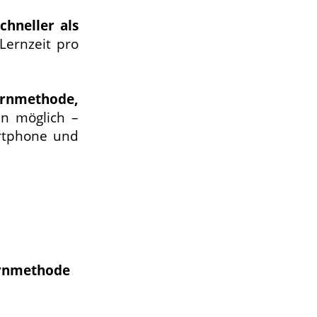
chneller als
Lernzeit pro
ernmethode,
en möglich –
artphone und
ernmethode