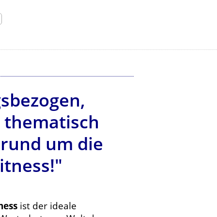
gsbezogen,
m thematisch
 rund um die
tness!"
ness
ist der ideale