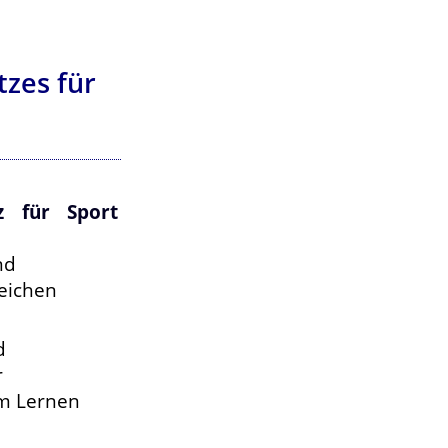
tzes für
tz für Sport
nd
eichen
d
r
um Lernen