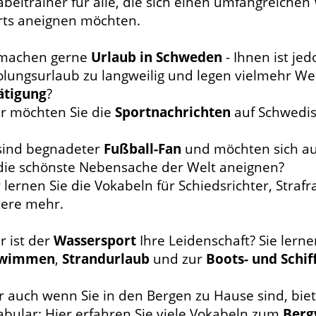
beltrainer für alle, die sich einen umfangreichen
rts aneignen möchten.
 machen gerne
Urlaub in Schweden
- Ihnen ist je
olungsurlaub zu langweilig und legen vielmehr We
ätigung
?
r möchten Sie die
Sportnachrichten
auf Schwedis
 sind begnadeter
Fußball-Fan
und möchten sich au
 die schönste Nebensache der Welt aneignen?
 lernen Sie die Vokabeln für Schiedsrichter, Straf
tere mehr.
r ist der
Wassersport
Ihre Leidenschaft? Sie lerne
hwimmen
,
Strandurlaub
und zur
Boots- und Schif
 auch wenn Sie in den Bergen zu Hause sind, biet
abular: Hier erfahren Sie viele Vokabeln zum
Berg