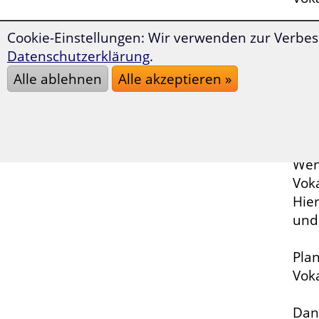
Möch
Cookie-Einstellungen: Wir verwenden zur Verbes
um
Datenschutzerklärung
.
Alle ablehnen
Alle akzeptieren »
Wer 
Fach
auf
Wen
Voka
Hier
un
Pla
Vok
Dann