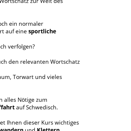
 Wortschatz zur Welt des
doch ein normaler
rt auf eine
sportliche
ch verfolgen?
ch den relevanten Wortschatz
raum, Torwart und vieles
n alles Nötige zum
ffahrt
auf Schwedisch.
et Ihnen dieser Kurs wichtiges
wandern
und
Klettern
.