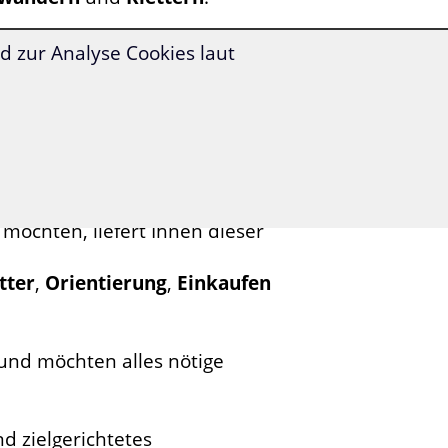
ernen Sie viele Begriffe rund
 zur Analyse Cookies laut
n
geschützt. In diesem
verletzen sollten und
einen Arzt
öchten, liefert Ihnen dieser
tter
,
Orientierung
,
Einkaufen
und möchten alles nötige
d zielgerichtetes