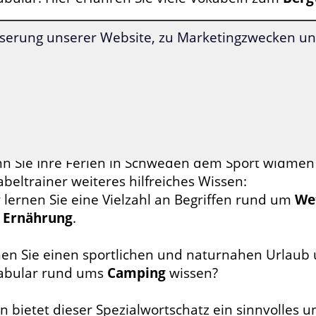
ten Sie in Schweden etwas für Ihre Fitness tun? L
serung unserer Website, zu Marketingzwecken und
Training
und
Fitnessstudio
.
viel Sport treibt, bleibt nicht immer vor
Blessure
wortschatz lernen Sie alles Nötige, falls Sie sich 
suchen müssen.
n Sie Ihre Ferien in Schweden dem Sport widmen m
beltrainer weiteres hilfreiches Wissen:
 lernen Sie eine Vielzahl an Begriffen rund um
We
d
Ernährung
.
nen Sie einen sportlichen und naturnahen Urlaub 
abular rund ums
Camping
wissen?
 bietet dieser Spezialwortschatz ein sinnvolles un