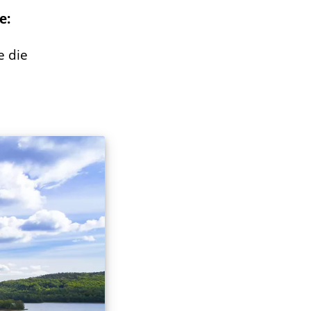
e:
e die