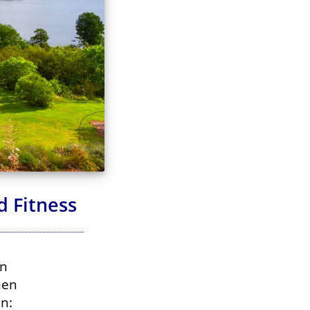
d Fitness
in
nen
n: