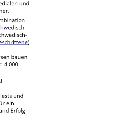
edialen und
ner.
ombination
chwedisch
chwedisch-
eschrittene
)
rsen bauen
d 4.000
!
Tests und
ür ein
und Erfolg