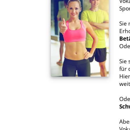
Voka
Spo
Sie
Erh
Bet
Ode
Sie
für
Hier
wei
Ode
Sc
Aber
Vok