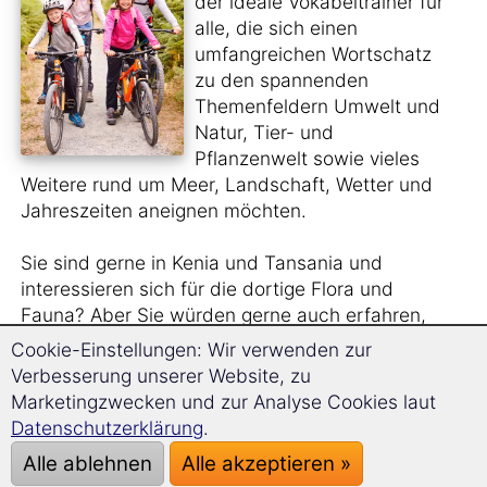
der ideale Vokabeltrainer für
alle, die sich einen
umfangreichen Wortschatz
zu den spannenden
Themenfeldern Umwelt und
Natur, Tier- und
Pflanzenwelt sowie vieles
Weitere rund um Meer, Landschaft, Wetter und
Jahreszeiten aneignen möchten.
Sie sind gerne in Kenia und Tansania und
interessieren sich für die dortige Flora und
Fauna? Aber Sie würden gerne auch erfahren,
wie die
Tier- und Pflanzenarten
auf Suaheli
Cookie-Einstellungen: Wir verwenden zur
heißen?
Verbesserung unserer Website, zu
Marketingzwecken und zur Analyse Cookies laut
Sie sehen sich gern
Naturfilme im Original
an
Datenschutzerklärung
.
und benötigen hierfür einen größeren
Alle ablehnen
Alle akzeptieren »
Wortschatz?