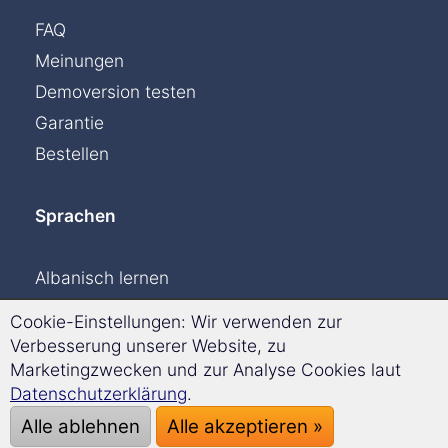
FAQ
Meinungen
Demoversion testen
Garantie
Bestellen
Sprachen
Albanisch lernen
Dänisch lernen
Cookie-Einstellungen: Wir verwenden zur
Englisch lernen
Verbesserung unserer Website, zu
Marketingzwecken und zur Analyse Cookies laut
Finnisch lernen
Datenschutzerklärung
.
Französisch lernen
Alle ablehnen
Alle akzeptieren »
Griechisch lernen