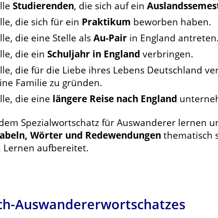
lle
Studierenden
, die sich auf ein
Auslandssemes
lle, die sich für ein
Praktikum
beworben haben.
lle, die eine Stelle als
Au-Pair
in England antreten
lle, die ein
Schuljahr in England
verbringen.
lle, die für die Liebe ihres Lebens Deutschland ve
ine Familie zu gründen.
lle, die eine
längere Reise nach England
unterne
 dem Spezialwortschatz für Auswanderer lernen u
abeln, Wörter und Redewendungen
thematisch s
 Lernen aufbereitet.
isch-Auswandererwortschatzes