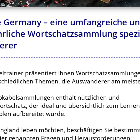
 Germany – eine umfangreiche u
rliche Wortschatzsammlung spezie
erer
eltrainer präsentiert Ihnen Wortschatzsammlung
schiedlichen Themen, die Auswanderer am meist
Vokabelsammlungen enthält nützlichen und
ortschatz, der ideal und übersichtlich zum Lernen
len aufbereitet wurde.
England leben möchten, beschäftigen Sie bestimm
 hier genannten Fragen und Herausforderungen.