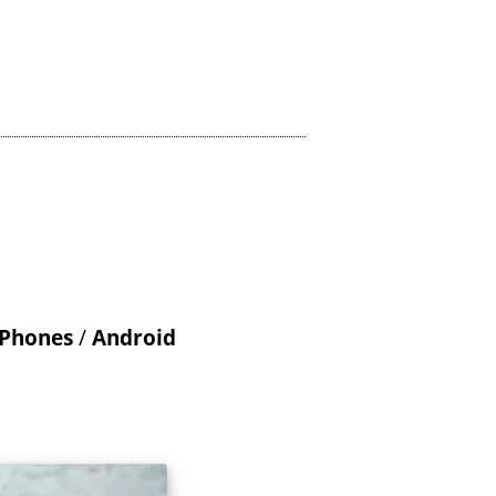
iPhones
/
Android