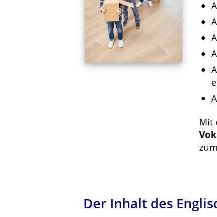
A
A
A
A
A
e
A
Mit
Vok
zum
Der Inhalt des Engl