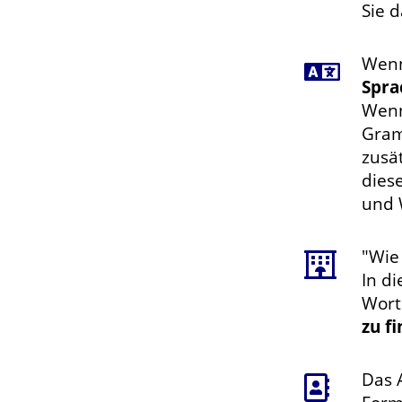
Sie d
Wenn 
Spra
Wenn
Gram
zusä
dies
und 
"Wie
In d
Wort
zu f
Das 