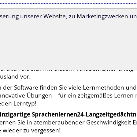
serung unserer Website, zu Marketingzwecken und
 Spezialwortschatz für das Leben in England bie
ernen und wiederholen Sie einen nach essenziell
mfangreichen und alltagsrelevanten Wortschatz
ber 2.000 englische Wörter und Redewendungen si
nnerhalb der 39 Lektionen ideal zum Lernen aufbe
ereiten Sie sich mit diesem Vokabeltrainer erfolgr
usland vor.
n der Software finden Sie viele Lernmethoden und
nnovative Übungen – für ein zeitgemäßes Lernen m
eden Lerntyp!
inzigartige Sprachenlernen24-Langzeitgedächt
ernen Sie in atemberaubender Geschwindigkeit E
e wieder zu vergessen!