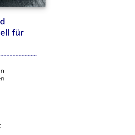
nd
ll für
en
en
t