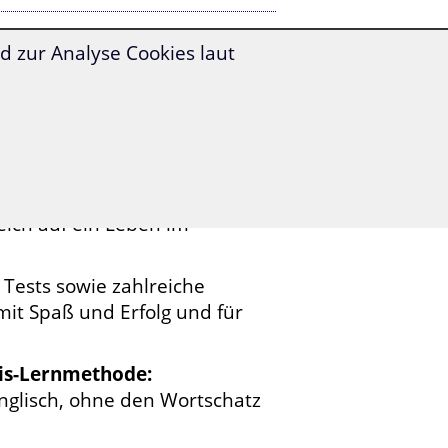
 zur Analyse Cookies laut
tet Ihnen Folgendes:
en Themen sortierten,
 zum Thema "Auswandern".
nd sinnvoll strukturiert und
reitet.
eich auf ein Leben im
 Tests sowie zahlreiche
it Spaß und Erfolg und für
nis-Lernmethode:
nglisch, ohne den Wortschatz