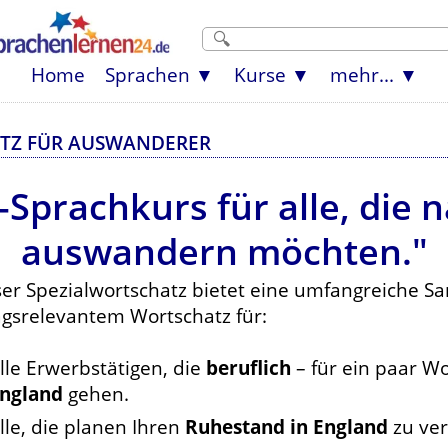
Home
Sprachen
Kurse
mehr...
ATZ FÜR AUSWANDERER
-Sprachkurs für alle, die 
auswandern möchten."
ser Spezialwortschatz bietet eine umfangreiche 
agsrelevantem Wortschatz für:
lle Erwerbstätigen, die
beruflich
– für ein paar W
ngland
gehen.
lle, die planen Ihren
Ruhestand in England
zu ver