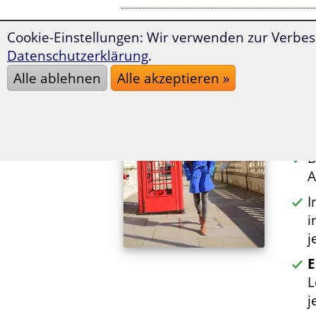
Cookie-Einstellungen: Wir verwenden zur Verbes
Der
Datenschutzerklärung
.
L
Alle ablehnen
Alle akzeptieren »
u
Ü
i
B
A
I
i
j
E
L
j