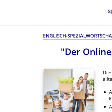
ENGLISCH-SPEZIALWORTSCH
"Der Online
Die
allt
A
E
A