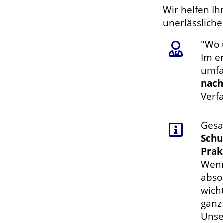
Wir helfen I
unerlässlich
"Wo 
Im er
umfa
nach
Verf
Gesa
Schu
Prak
Wenn
abso
wich
ganz
Unse