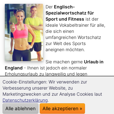
Der
Englisch-
Spezialwortschatz für
Sport und Fitness
ist der
ideale Vokabeltrainer für alle,
die sich einen
umfangreichen Wortschatz
zur Welt des Sports
aneignen möchten.
Sie machen gerne
Urlaub in
England
- Ihnen ist jedoch ein normaler
Erholungsurlaub zu langweilig und legen
vielmehr Wert auf eine
sportliche Betätigung
?
Cookie-Einstellungen: Wir verwenden zur
Oder möchten Sie die
Sportnachrichten
auf
Verbesserung unserer Website, zu
Englisch verfolgen?
Marketingzwecken und zur Analyse Cookies laut
Datenschutzerklärung
.
Sie sind begnadeter
Fußball-Fan
und möchten
Alle ablehnen
Alle akzeptieren »
sich auch den relevanten Wortschatz für die