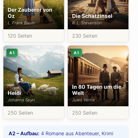
Der Zauberer von
Oz
Die Schatzinsel
L. Frank Baum
R. L. Stevenson
120 Seiten
230 Seiten
A1
A1
In 80 Tagen um die
Heidi
Welt
Johanna Spyri
Jules Verne
250 Seiten
250 Seiten
A2 – Aufbau:
4 Romane aus Abenteuer, Krimi