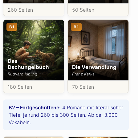
260 Seiten
50 Seiten
B1
B1
Das
Dschungelbuch
Die Verwandlung
Rudyard Kipling
Franz Kafka
180 Seiten
70 Seiten
B2 – Fortgeschrittene:
4 Romane mit literarischer
Tiefe, je rund 260 bis 300 Seiten. Ab ca. 3.000
Vokabeln.