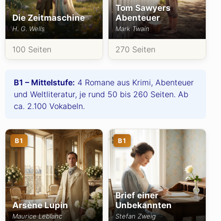
Tom Sawyers
Die Zeitmaschine
Abenteuer
H. G. Wells
Mark Twain
100 Seiten
270 Seiten
B1 – Mittelstufe:
4 Romane aus Krimi, Abenteuer
und Weltliteratur, je rund 50 bis 260 Seiten. Ab
ca. 2.100 Vokabeln.
B1
B1
Brief einer
Arsène Lupin
Unbekannten
Maurice Leblanc
Stefan Zweig