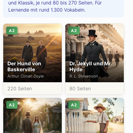
und Klassik, je rund 80 bis 270 Seiten. Für
Lernende mit rund 1.300 Vokabeln.
A2
A2
Der Hund von
Dr. Jekyll und Mr.
Baskerville
Hyde
Arthur Conan Doyle
R. L. Stevenson
220 Seiten
80 Seiten
A2
A2