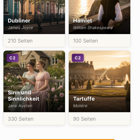
Dubliner
Hamlet
James Joyce
William Shakespeare
210 Seiten
100 Seiten
C2
C2
Sinn und
Sinnlichkeit
Tartuffe
Jane Austen
Molière
330 Seiten
90 Seiten