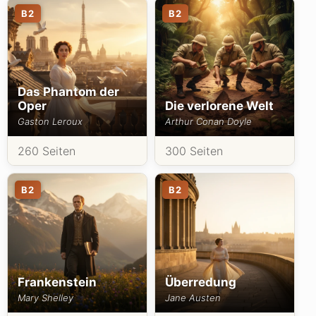
B2
B2
Das Phantom der
Oper
Die verlorene Welt
Gaston Leroux
Arthur Conan Doyle
260 Seiten
300 Seiten
B2
B2
Frankenstein
Überredung
Mary Shelley
Jane Austen