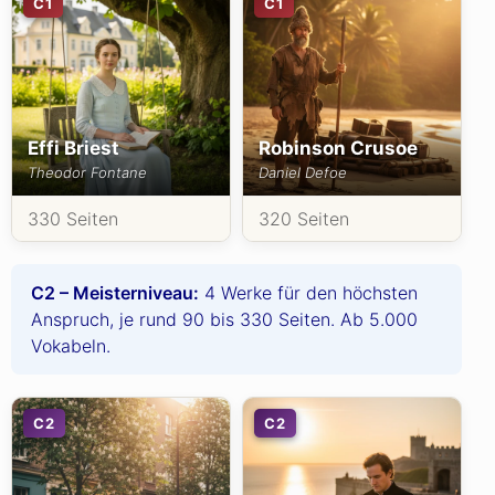
C1
C1
Effi Briest
Robinson Crusoe
Theodor Fontane
Daniel Defoe
330 Seiten
320 Seiten
C2 – Meisterniveau:
4 Werke für den höchsten
Anspruch, je rund 90 bis 330 Seiten. Ab 5.000
Vokabeln.
C2
C2