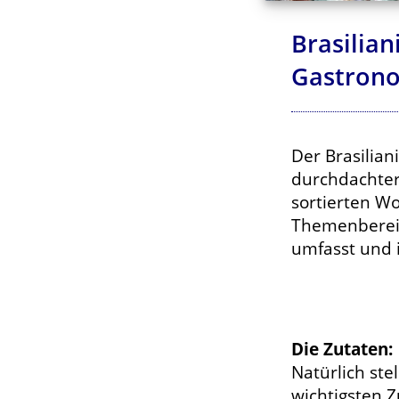
Brasilian
Gastrono
Der Brasilian
durchdachter 
sortierten W
Themenbereic
umfasst und i
Die Zutaten:
Natürlich ste
wichtigsten Z