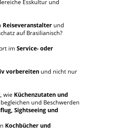
Bereiche Esskultur und
m
Reiseveranstalter
und
hatz auf Brasilianisch?
dort im
Service- oder
siv vorbereiten
und nicht nur
t
, wie
Küchenzutaten und
 begleichen und Beschwerden
lug, Sightseeing und
en
Kochbücher und