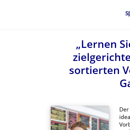
„Lernen S
zielgericht
sortierten V
G
De
idea
Vorb