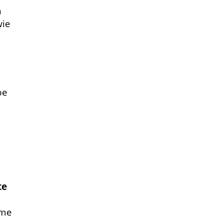
n
ie
be
te
eme