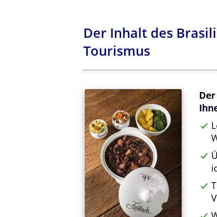
Der Inhalt des Brasi
Tourismus
Der
Ihn
L
W
Ü
i
T
V
W