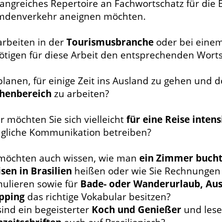
angreiches Repertoire an Fachwortschatz für die 
mdenverkehr aneignen möchten.
arbeiten in der
Tourismusbranche
oder bei eine
ötigen für diese Arbeit den entsprechenden Wortsc
planen, für einige Zeit ins Ausland zu gehen und 
henbereich
zu arbeiten?
 möchten Sie sich vielleicht
für eine Reise inten
tägliche Kommunikation betreiben?
 möchten auch wissen, wie man
ein Zimmer buch
sen in Brasilien
heißen oder wie Sie Rechnungen
mulieren sowie für
Bade- oder Wanderurlaub, Ausf
pping
das richtige Vokabular besitzen?
sind ein begeisterter
Koch und Genießer
und les