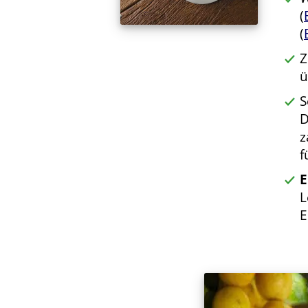
(
(
Z
ü
S
D
z
f
E
L
E