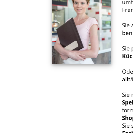
umf
Fre
Sie 
ben
Sie 
Küc
Oder
all
Sie
Spei
for
Sho
Sie 