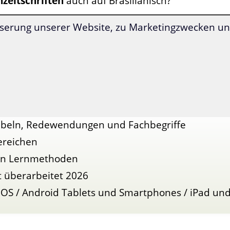
hzeitschriften
auch auf Brasilianisch?
serung unserer Website, zu Marketingzwecken und
 bietet dieser Spezialwortschatz ein sinnvolles un
beltraining für Sie.
 dem Spezialwortschatz für Gastronomie und Tour
00 Vokabeln
, thematisch sortiert und ideal zum Le
abeln, Redewendungen und Fachbegriffe
ereichen
ven Lernmethoden
t überarbeitet 2026
 OS / Android Tablets und Smartphones / iPad un