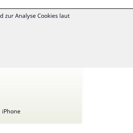
 zur Analyse Cookies laut
d zielgerichtetes
ismus lernen Sie
mehr als
rnen aufbereitet.
d iPhone