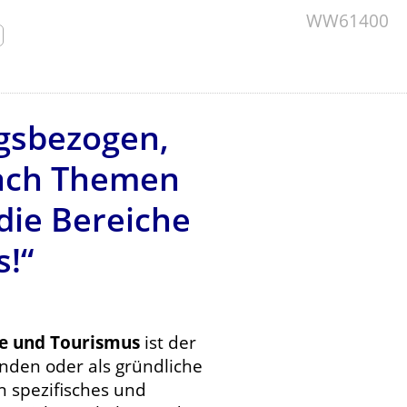
WW61400
gsbezogen,
 nach Themen
 die Bereiche
!“
ie und Tourismus
ist der
ünden oder als gründliche
n spezifisches und