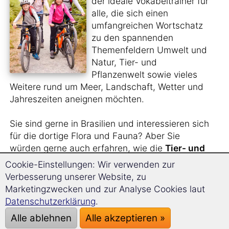
der ideale Vokabeltrainer für
alle, die sich einen
umfangreichen Wortschatz
zu den spannenden
Themenfeldern Umwelt und
Natur, Tier- und
Pflanzenwelt sowie vieles
Weitere rund um Meer, Landschaft, Wetter und
Jahreszeiten aneignen möchten.
Sie sind gerne in Brasilien und interessieren sich
für die dortige Flora und Fauna? Aber Sie
würden gerne auch erfahren, wie die
Tier- und
Pflanzenarten
auf Brasilianisch heißen?
Cookie-Einstellungen: Wir verwenden zur
Verbesserung unserer Website, zu
Sie sehen sich gern
Naturfilme im Original
an
Marketingzwecken und zur Analyse Cookies laut
und benötigen hierfür einen größeren
Datenschutzerklärung
.
Wortschatz?
Alle ablehnen
Alle akzeptieren »