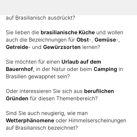
Sie möchten wissen, wie man landschaftliche
Erscheinungen wie
Inseln
,
Berge
oder
Flüsse
auf Brasilianisch ausdrückt?
Sie lieben die
brasilianische Küche
und wollen
auch die Bezeichnungen für
Obst
-,
Gemüse
-,
Getreide
- und
Gewürzsorten
lernen?
Sie möchten für einen
Urlaub auf dem
Bauernhof
, in der Natur oder beim
Camping
in
Brasilien gewappnet sein?
Oder interessieren Sie sich aus
beruflichen
Gründen
für diesen Themenbereich?
Sind Sie auch neugierig, wie man
Wetterphänomene
oder Himmelserscheinungen
auf Brasilianisch bezeichnet?