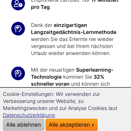
pro Tag
.
Dank der
einzigartigen
Langzeitgedächtnis-Lernmethode
werden Sie das Erlernte nie wieder
vergessen und bei Ihrem nächsten
Urlaub wieder anwenden können.
Mit der neuartigen
Superlearning-
Technologie
kommen Sie
32%
schneller voran
und können sich
besser konzentrieren.
Cookie-Einstellungen: Wir verwenden zur
Verbesserung unserer Website, zu
In kürzester Zeit haben Sie das nötige
Marketingzwecken und zur Analyse Cookies laut
sprachliche Rüstzeug zur Hand, um
Datenschutzerklärung
.
all Ihre Wünsche
und Anliegen
bei
Alle ablehnen
Alle akzeptieren »
Ihrer Reise nach Brasilien