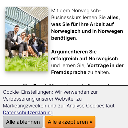
Mit dem Norwegisch-
Businesskurs lernen Sie
alles,
was Sie für Ihre Arbeit auf
Norwegisch und in Norwegen
benötigen
.
Argumentieren Sie
erfolgreich auf Norwegisch
und lernen Sie,
Vorträge in der
Fremdsprache
zu halten.
Lernen Sie,
Geschäftspost
zu erledigen und
Cookie-Einstellungen: Wir verwenden zur
Meetings
souverän zu meistern.
Verbesserung unserer Website, zu
Bewerben Sie sich in Norwegen
.
Marketingzwecken und zur Analyse Cookies laut
Datenschutzerklärung
.
Durch die
einzigartige Langzeitgedächtnis-
Lernmethode
werden Sie sich bequem innerhalb
Alle ablehnen
Alle akzeptieren »
kürzester Zeit den kompletten Norwegisch-