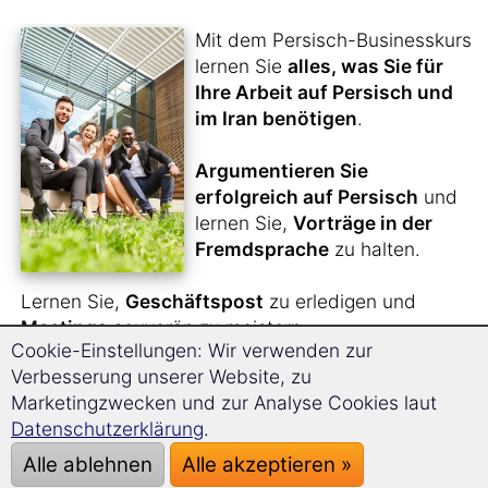
Mit dem Persisch-Businesskurs
lernen Sie
alles, was Sie für
Ihre Arbeit auf Persisch und
im Iran benötigen
.
Argumentieren Sie
erfolgreich auf Persisch
und
lernen Sie,
Vorträge in der
Fremdsprache
zu halten.
Lernen Sie,
Geschäftspost
zu erledigen und
Meetings
souverän zu meistern.
Cookie-Einstellungen: Wir verwenden zur
Bewerben Sie sich im Iran
.
Verbesserung unserer Website, zu
Marketingzwecken und zur Analyse Cookies laut
Durch die
einzigartige Langzeitgedächtnis-
Datenschutzerklärung
.
Lernmethode
werden Sie sich bequem innerhalb
kürzester Zeit den kompletten Persisch-Business-
Alle ablehnen
Alle akzeptieren »
Wortschatz aneignen.