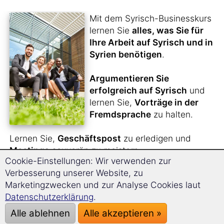
Mit dem Syrisch-Businesskurs
lernen Sie
alles, was Sie für
Ihre Arbeit auf Syrisch und in
Syrien benötigen
.
Argumentieren Sie
erfolgreich auf Syrisch
und
lernen Sie,
Vorträge in der
Fremdsprache
zu halten.
Lernen Sie,
Geschäftspost
zu erledigen und
Meetings
souverän zu meistern.
Cookie-Einstellungen: Wir verwenden zur
Bewerben Sie sich in Syrien
.
Verbesserung unserer Website, zu
Marketingzwecken und zur Analyse Cookies laut
Durch die
einzigartige Langzeitgedächtnis-
Datenschutzerklärung
.
Lernmethode
werden Sie sich bequem innerhalb
kürzester Zeit den kompletten Syrisch-Business-
Alle ablehnen
Alle akzeptieren »
Wortschatz aneignen.