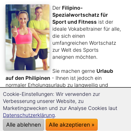
Der
Filipino-
Spezialwortschatz für
Sport und Fitness
ist der
ideale Vokabeltrainer für alle,
die sich einen
umfangreichen Wortschatz
zur Welt des Sports
aneignen möchten.
Sie machen gerne
Urlaub
auf den Philipinen
- Ihnen ist jedoch ein
normaler Erholungsurlaub zu langweilig und
legen vielmehr Wert auf eine
sportliche
Cookie-Einstellungen: Wir verwenden zur
Betätigung
?
Verbesserung unserer Website, zu
Oder möchten Sie die
Sportnachrichten
auf
Marketingzwecken und zur Analyse Cookies laut
Filipino verfolgen?
Datenschutzerklärung
.
Alle ablehnen
Alle akzeptieren »
Sie sind begnadeter
Fußball-Fan
und möchten