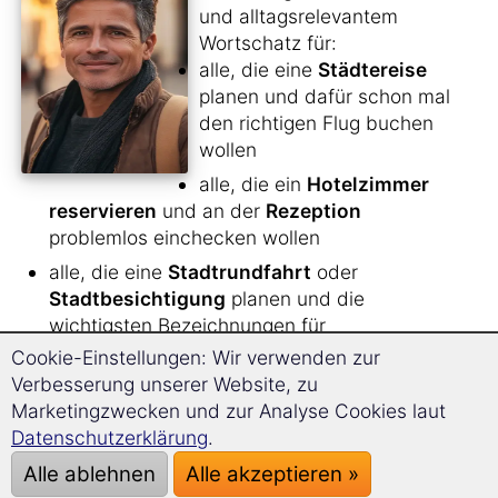
und alltagsrelevantem
Wortschatz für:
alle, die eine
Städtereise
planen und dafür schon mal
den richtigen Flug buchen
wollen
alle, die ein
Hotelzimmer
reservieren
und an der
Rezeption
problemlos einchecken wollen
alle, die eine
Stadtrundfahrt
oder
Stadtbesichtigung
planen und die
wichtigsten Bezeichnungen für
Sehenswürdigkeiten und wichtige Orte parat
Cookie-Einstellungen: Wir verwenden zur
haben wollen
Verbesserung unserer Website, zu
Marketingzwecken und zur Analyse Cookies laut
alle Unternehmungslustigen, die in ihrer
Datenschutzerklärung
.
Freizeit nicht nur die
Stadt besichtigen
,
sondern auch ins
Kino
,
Museum
, in ein
Alle ablehnen
Alle akzeptieren »
Konzert
oder zum
Shoppen gehen
wollen