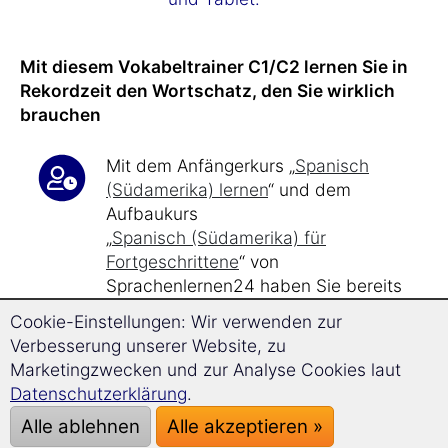
Mit diesem Vokabeltrainer C1/C2 lernen Sie in
Rekordzeit den Wortschatz, den Sie wirklich
brauchen
Mit dem Anfängerkurs „
Spanisch
(Südamerika) lernen
“ und dem
Aufbaukurs
„
Spanisch (Südamerika) für
Fortgeschrittene
“ von
Sprachenlernen24 haben Sie bereits
wichtige Grundlagen geschaffen.
Cookie-Einstellungen: Wir verwenden zur
Dieser Vokabeltrainer
erweitert Ihren
Verbesserung unserer Website, zu
Spanisch (Südamerika)-Wortschatz
Marketingzwecken und zur Analyse Cookies laut
mit 2.100 Vokabeln
.
Datenschutzerklärung
.
Alle ablehnen
Alle akzeptieren »
Bei nur
17 Minuten Lernzeit
am Tag