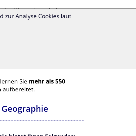
oder Himmelserscheinungen
 zur Analyse Cookies laut
 bei
Ausflügen und
hen?
olles und zielgerichtetes
lernen Sie
mehr als 550
 aufbereitet.
d Geographie