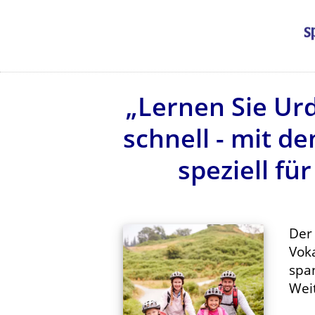
„Lernen Sie Ur
schnell - mit d
speziell fü
De
Voka
spa
Wei