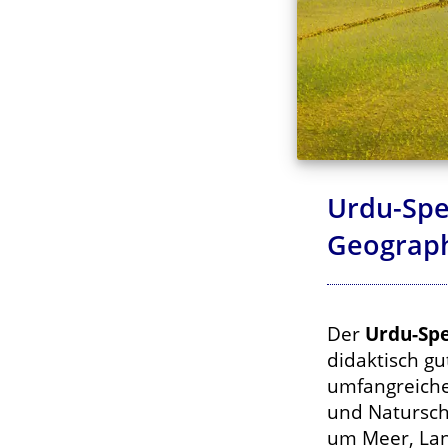
Urdu-Spe
Geograp
Der
Urdu-Spe
didaktisch gu
umfangreich
und Naturschu
um Meer, Lan