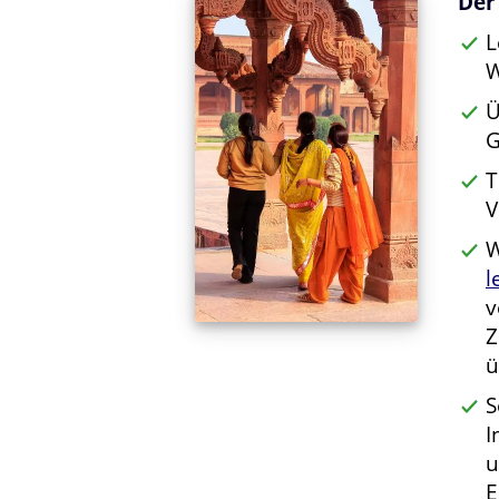
Der
L
W
Ü
G
T
V
W
l
v
Z
ü
S
I
u
E