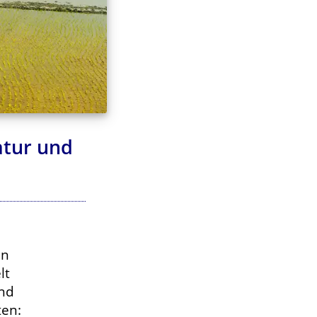
atur und
en
lt
und
ten: