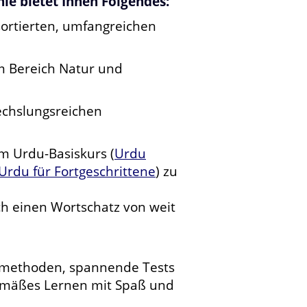
ie bietet Ihnen Folgendes:
ortierten, umfangreichen
 Bereich Natur und
echslungsreichen
m Urdu-Basiskurs (
Urdu
Urdu für Fortgeschrittene
) zu
h einen Wortschatz von weit
ernmethoden, spannende Tests
gemäßes Lernen mit Spaß und