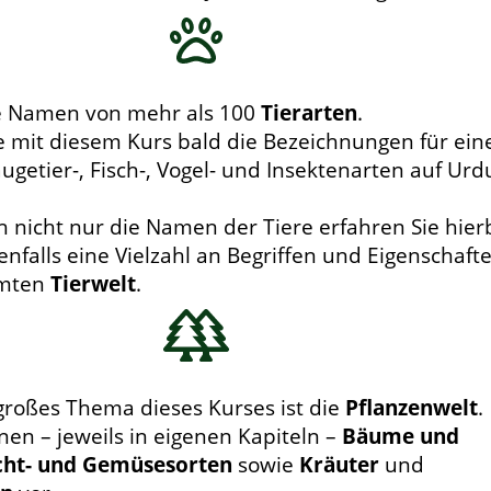
ie Namen von mehr als 100
Tierarten
.
e mit diesem Kurs bald die Bezeichnungen für ein
äugetier-, Fisch-, Vogel- und Insektenarten auf Urd
h nicht nur die Namen der Tiere erfahren Sie hierb
enfalls eine Vielzahl an Begriffen und Eigenschaft
amten
Tierwelt
.
großes Thema dieses Kurses ist die
Pflanzenwelt
.
hnen – jeweils in eigenen Kapiteln –
Bäume und
cht- und Gemüsesorten
sowie
Kräuter
und