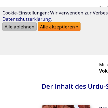
Sin
Cookie-Einstellungen: Wir verwenden zur Verbes
auf
Datenschutzerklärung
.
Alle ablehnen
Alle akzeptieren »
Möc
Wan
Dann
Voka
Mit
Vok
Der Inhalt des Urdu-