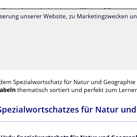
d Sie auch neugierig, wie man
Wetterphänomene
serung unserer Website, zu Marketingzwecken und
 Urdu bezeichnet?
hten Sie Ihre Freunde und Bekannten in Pakistan
derungen
mit Ihren Sprachkenntnissen überrasc
 bietet dieser Spezialwortschatz für Sie ein sinnv
beltraining!
 dem Spezialwortschatz für Natur und Geographie 
abeln
thematisch sortiert und perfekt zum Lernen
Spezialwortschatzes für Natur un