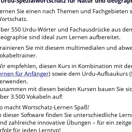
 Urdu-Spezialwortschatz für Natur und Geograph
ernen Sie einen nach Themen und Fachgebieten s
ortschatz.
ber 550 Urdu-Wörter und Fachausdrücke aus dem
eographie sind ideal zum Lernen aufbereitet.
rainieren Sie mit diesem multimedialen und abw
okabeltrainer.
ir empfehlen, diesen Kurs in Kombination mit de
ernen für Anfänger
) sowie dem Urdu-Aufbaukurs (
erwenden.
usammen mit diesen beiden Kursen bauen Sie sic
ber 3.500 Vokabeln auf!
o macht Wortschatz-Lernen Spaß!
n dieser Software finden Sie unterschiedliche L
nd zahlreiche innovative Übungen – für ein zeit
rfolg für jeden Lerntyp!