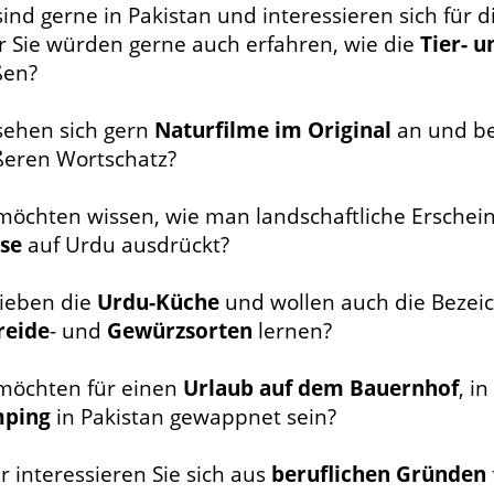
sind gerne in Pakistan und interessieren sich für 
r Sie würden gerne auch erfahren, wie die
Tier- u
ßen?
 sehen sich gern
Naturfilme im Original
an und be
ßeren Wortschatz?
 möchten wissen, wie man landschaftliche Ersche
sse
auf Urdu ausdrückt?
lieben die
Urdu-Küche
und wollen auch die Bezei
reide
- und
Gewürzsorten
lernen?
 möchten für einen
Urlaub auf dem Bauernhof
, i
ping
in Pakistan gewappnet sein?
 interessieren Sie sich aus
beruflichen Gründen