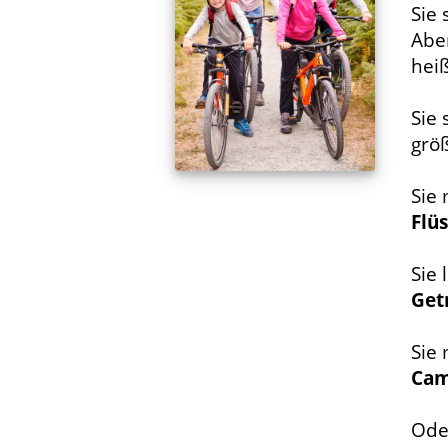
Sie 
Abe
hei
Sie
grö
Sie
Flü
Sie 
Get
Sie
Cam
Oder