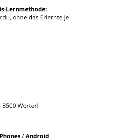
nis-Lernmethode:
du, ohne das Erlernte je
r 3500 Wörter!
iPhones
/
Android