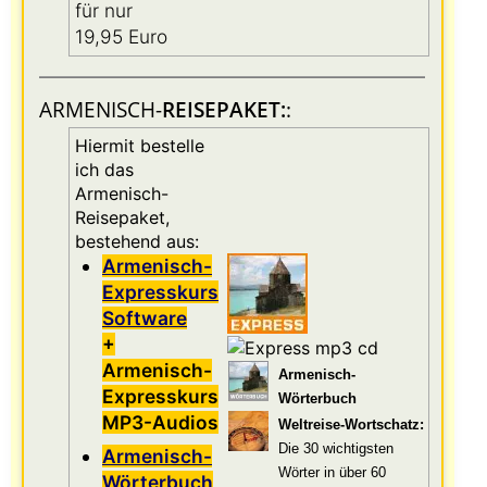
für nur
19,95 Euro
ARMENISCH-
REISEPAKET:
:
Hiermit bestelle
ich das
Armenisch-
Reisepaket,
bestehend aus:
Armenisch-
Expresskurs
Software
+
Armenisch-
Armenisch-
Expresskurs
Wörterbuch
MP3-Audios
Weltreise-Wortschatz:
Die 30 wichtigsten
Armenisch-
Wörter in über 60
Wörterbuch