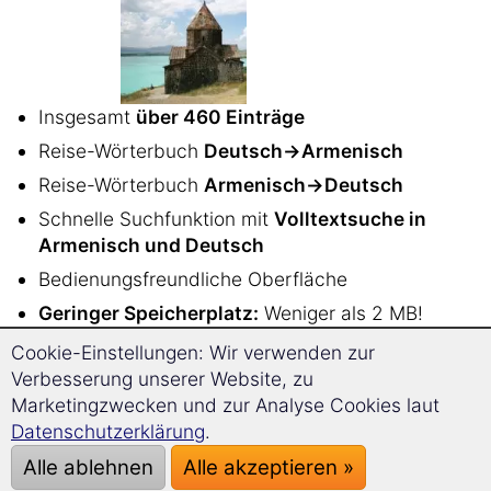
Insgesamt
über 460 Einträge
Reise-Wörterbuch
Deutsch→Armenisch
Reise-Wörterbuch
Armenisch→Deutsch
Schnelle Suchfunktion mit
Volltextsuche in
Armenisch und Deutsch
Bedienungsfreundliche Oberfläche
Geringer Speicherplatz:
Weniger als 2 MB!
Plattformunabhängig: funktioniert auf dem PC
Cookie-Einstellungen: Wir verwenden zur
unter
Windows, Linux, Mac OS
und auf
Verbesserung unserer Website, zu
Android Smartphones oder Tablets
Marketingzwecken und zur Analyse Cookies laut
Datenschutzerklärung
.
ISBN 978-3-86725-165-5
Alle ablehnen
Alle akzeptieren »
Sehr
einfache und intuitive Bedienung