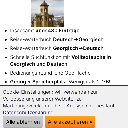
Insgesamt
über 480 Einträge
Reise-Wörterbuch
Deutsch→Georgisch
Reise-Wörterbuch
Georgisch→Deutsch
Schnelle Suchfunktion mit
Volltextsuche in
Georgisch und Deutsch
Bedienungsfreundliche Oberfläche
Geringer Speicherplatz:
Weniger als 2 MB!
Plattformunabhängig: funktioniert auf dem PC
Cookie-Einstellungen: Wir verwenden zur
unter
Windows, Linux, Mac OS
und auf
Verbesserung unserer Website, zu
Android Smartphones oder Tablets
Marketingzwecken und zur Analyse Cookies laut
Datenschutzerklärung
.
ISBN 978-3-86725-157-0
Alle ablehnen
Alle akzeptieren »
Sehr
einfache und intuitive Bedienung