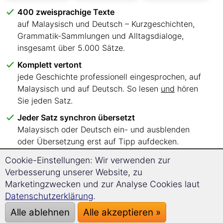
400 zweisprachige Texte
auf Malaysisch und Deutsch – Kurzgeschichten,
Grammatik-Sammlungen und Alltagsdialoge,
insgesamt über 5.000 Sätze.
Komplett vertont
jede Geschichte professionell eingesprochen, auf
Malaysisch und auf Deutsch. So lesen
und
hören
Sie jeden Satz.
Jeder Satz synchron übersetzt
Malaysisch oder Deutsch ein- und ausblenden
oder Übersetzung erst auf Tipp aufdecken.
Sechs Sprachniveaus, klar sortiert
Cookie-Einstellungen: Wir verwenden zur
A1 bis C2 – Sie wissen sofort, mit welchen Texten
Verbesserung unserer Website, zu
Sie einsteigen.
Marketingzwecken und zur Analyse Cookies laut
Datenschutzerklärung
.
Lesen, wo Sie wollen
im Browser auf PC, Tablet oder Smartphone.
Alle ablehnen
Alle akzeptieren »
Keine App, keine Installation.