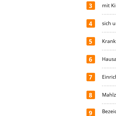
3
mit K
4
sich 
5
Krank
6
Hausa
7
Einri
8
Mahlz
Bezei
9