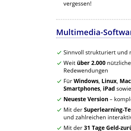
vergessen!
Multimedia-Softwa
Sinnvoll strukturiert und
Weit
über 2.000
nützliche
Redewendungen
Für
Windows
,
Linux
,
Mac
Smartphones
,
iPad
sowi
Neueste Version
– komple
Mit der
Superlearning-T
und zahlreichen interak
Mit der
31 Tage Geld-zur