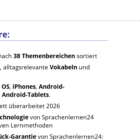
re:
 nach
38 Themenbereichen
sortiert
, alltagsrelevante
Vokabeln
und
 OS
,
iPhones
,
Android-
e
Android-Tablets
.
tt überarbeitet 2026
echnologie
von Sprachenlernen24
tiven Lernmethoden
ück-Garantie
von Sprachenlernen24: