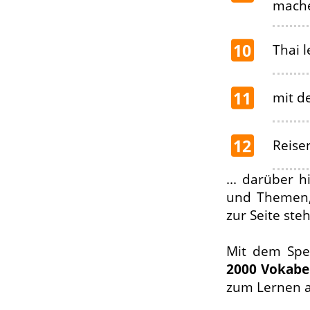
mache
10
Thai 
11
mit d
12
Reise
... darüber 
und Themen, 
zur Seite ste
Mit dem Spez
2000 Vokabe
zum Lernen a