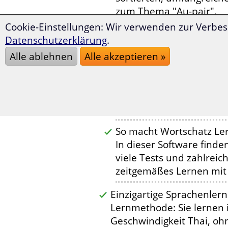
zum Thema "Au-pair".
Cookie-Einstellungen: Wir verwenden zur Verbes
Über 2.000 thailändisc
Datenschutzerklärung
.
sinnvoll geordnet und in
Alle ablehnen
Alle akzeptieren »
Lernen aufbereitet.
Bereiten Sie sich mit d
abwechslungsreichen Vok
Auslandsaufenthalt als A
So macht Wortschatz Le
In dieser Software find
viele Tests und zahlreic
zeitgemäßes Lernen mit 
Einzigartige Sprachenler
Lernmethode: Sie lernen
Geschwindigkeit Thai, oh