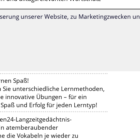
serung unserer Website, zu Marketingzwecken und
he Wörter und Redewendungen sind
nerhalb einer Lektion ideal zum
iesem multimedialen und
abeltrainer erfolgreich auf den
u-pair vor.
rnen Spaß!
en Sie unterschiedliche Lernmethoden,
he innovative Übungen – für ein
Spaß und Erfolg für jeden Lerntyp!
nen24-Langzeitgedächtnis-
 in atemberaubender
ne die Vokabeln je wieder zu