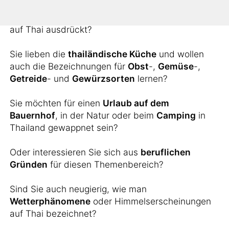
Sie möchten wissen, wie man landschaftliche
Erscheinungen wie
Inseln
,
Berge
oder
Flüsse
auf Thai ausdrückt?
Sie lieben die
thailändische Küche
und wollen
auch die Bezeichnungen für
Obst
-,
Gemüse
-,
Getreide
- und
Gewürzsorten
lernen?
Sie möchten für einen
Urlaub auf dem
Bauernhof
, in der Natur oder beim
Camping
in
Thailand gewappnet sein?
Oder interessieren Sie sich aus
beruflichen
Gründen
für diesen Themenbereich?
Sind Sie auch neugierig, wie man
Wetterphänomene
oder Himmelserscheinungen
auf Thai bezeichnet?