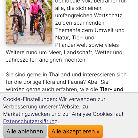
der ideale Vokabeltrainer für
alle, die sich einen
umfangreichen Wortschatz
zu den spannenden
Themenfeldern Umwelt und
Natur, Tier- und
Pflanzenwelt sowie vieles
Weitere rund um Meer, Landschaft, Wetter und
Jahreszeiten aneignen möchten.
Sie sind gerne in Thailand und interessieren sich
für die dortige Flora und Fauna? Aber Sie
würden gerne auch erfahren, wie die
Tier- und
Pflanzenarten
auf Thai heißen?
Cookie-Einstellungen: Wir verwenden zur
Verbesserung unserer Website, zu
Sie sehen sich gern
Naturfilme im Original
an
Marketingzwecken und zur Analyse Cookies laut
und benötigen hierfür einen größeren
Datenschutzerklärung
.
Wortschatz?
Alle ablehnen
Alle akzeptieren »