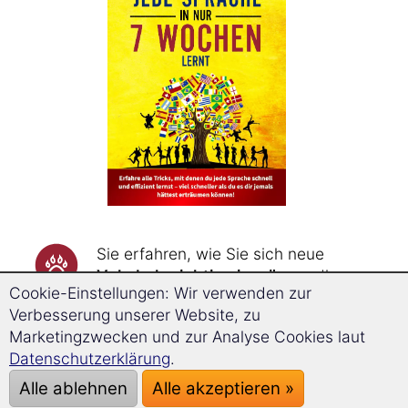
Sie erfahren, wie Sie sich neue
Vokabeln richtig einprägen
, die
Cookie-Einstellungen: Wir verwenden zur
Vokabeln durch Assoziationsketten
Verbesserung unserer Website, zu
bis zu dreimal schneller merken
Marketingzwecken und zur Analyse Cookies laut
und sie durch Wiederholungen zum
Datenschutzerklärung
.
genau richtigen Zeitpunkt
nie
wieder vergessen
.
Alle ablehnen
Alle akzeptieren »