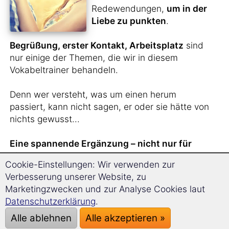
Redewendungen,
um in der
Liebe zu punkten
.
Begrüßung, erster Kontakt, Arbeitsplatz
sind
nur einige der Themen, die wir in diesem
Vokabeltrainer behandeln.
Denn wer versteht, was um einen herum
passiert, kann nicht sagen, er oder sie hätte von
nichts gewusst...
Eine spannende Ergänzung – nicht nur für
Singles.
Cookie-Einstellungen: Wir verwenden zur
Verbesserung unserer Website, zu
Marketingzwecken und zur Analyse Cookies laut
Sie haben
gerade
Datenschutzerklärung
.
jemanden aus Frankreich
Alle ablehnen
Alle akzeptieren »
kennengelernt
und wollen