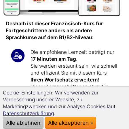
Deshalb ist dieser Französisch-Kurs für
Fortgeschrittene anders als andere
Sprachkurse auf dem B1/B2-Niveau:
Die empfohlene Lernzeit beträgt nur
17 Minuten am Tag
.
Sie werden erstaunt sein, wie schnell
und effizient Sie mit diesem Kurs
Ihren Wortschatz erweitern
!
Dieser Fortgeschrittenen-Kurs für
Cookie-Einstellungen: Wir verwenden zur
Französisch
lehrt Sie über 1.800
Verbesserung unserer Website, zu
neue Vokabeln
.
Marketingzwecken und zur Analyse Cookies laut
Datenschutzerklärung
.
Dieser Sprachkurs für
Alle ablehnen
Alle akzeptieren »
Fortgeschrittene erweitert Ihre