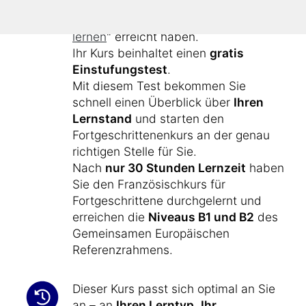
Französisch-Kenntnisse, die Sie mit
dem Anfängerkurs "
Französisch
lernen
" erreicht haben.
Ihr Kurs beinhaltet einen
gratis
Einstufungstest
.
Mit diesem Test bekommen Sie
schnell einen Überblick über
Ihren
Lernstand
und starten den
Fortgeschrittenenkurs an der genau
richtigen Stelle für Sie.
Nach
nur 30 Stunden Lernzeit
haben
Sie den Französischkurs für
Fortgeschrittene durchgelernt und
erreichen die
Niveaus B1 und B2
des
Gemeinsamen Europäischen
Referenzrahmens.
Dieser Kurs passt sich optimal an Sie
an – an
Ihren Lerntyp
,
Ihr