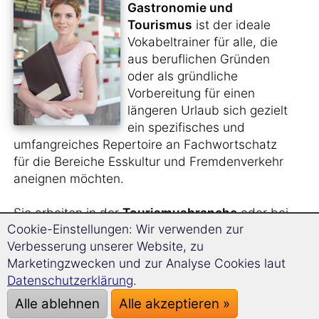
Gastronomie und
Tourismus
ist der ideale
Vokabeltrainer für alle, die
aus beruflichen Gründen
oder als gründliche
Vorbereitung für einen
längeren Urlaub sich gezielt
ein spezifisches und
umfangreiches Repertoire an Fachwortschatz
für die Bereiche Esskultur und Fremdenverkehr
aneignen möchten.
Sie arbeiten in der
Tourismusbranche
oder bei
Cookie-Einstellungen: Wir verwenden zur
einem
Reiseveranstalter
und benötigen für
Verbesserung unserer Website, zu
diese Arbeit den entsprechenden Wortschatz
Marketingzwecken und zur Analyse Cookies laut
auf Polnisch?
Datenschutzerklärung
.
Sie planen, für einige Zeit ins Ausland zu gehen
Alle ablehnen
Alle akzeptieren »
und dort im
Service- oder Küchenbereich
zu