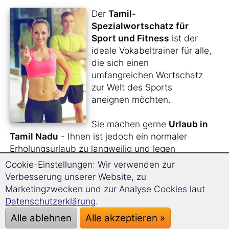
Der
Tamil-
Spezialwortschatz für
Sport und Fitness
ist der
ideale Vokabeltrainer für alle,
die sich einen
umfangreichen Wortschatz
zur Welt des Sports
aneignen möchten.
Sie machen gerne
Urlaub in
Tamil Nadu
- Ihnen ist jedoch ein normaler
Erholungsurlaub zu langweilig und legen
vielmehr Wert auf eine
sportliche Betätigung
?
Cookie-Einstellungen: Wir verwenden zur
Oder möchten Sie die
Sportnachrichten
auf
Verbesserung unserer Website, zu
Tamil verfolgen?
Marketingzwecken und zur Analyse Cookies laut
Datenschutzerklärung
.
Sie sind begnadeter
Fußball-Fan
und möchten
Alle ablehnen
Alle akzeptieren »
sich auch den relevanten Wortschatz für die