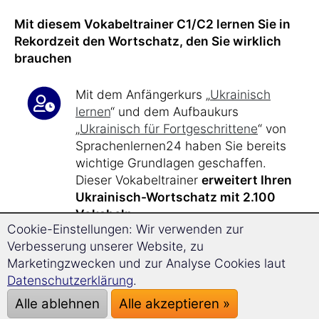
Mit diesem Vokabeltrainer C1/C2 lernen Sie in
Rekordzeit den Wortschatz, den Sie wirklich
brauchen
Mit dem Anfängerkurs „
Ukrainisch
lernen
“ und dem Aufbaukurs
„
Ukrainisch für Fortgeschrittene
“ von
Sprachenlernen24 haben Sie bereits
wichtige Grundlagen geschaffen.
Dieser Vokabeltrainer
erweitert Ihren
Ukrainisch-Wortschatz mit 2.100
Vokabeln
.
Cookie-Einstellungen: Wir verwenden zur
Verbesserung unserer Website, zu
Bei nur
17 Minuten Lernzeit
am Tag
Marketingzwecken und zur Analyse Cookies laut
lernen Sie effizient und zielgerichtet.
Datenschutzerklärung
.
Nach etwa
40 Stunden Lernzeit mit
Alle ablehnen
Alle akzeptieren »
diesem Kurs
, aufbauend auf dem