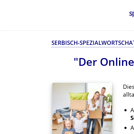
SERBISCH-SPEZIALWORTSCHA
"Der Online
Die
allt
A
S
A