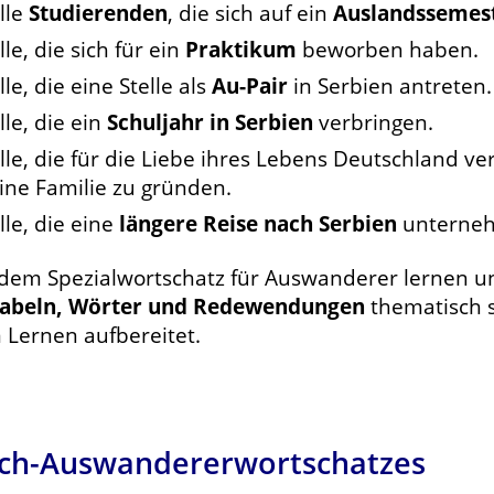
lle
Studierenden
, die sich auf ein
Auslandssemes
lle, die sich für ein
Praktikum
beworben haben.
lle, die eine Stelle als
Au-Pair
in Serbien antreten.
lle, die ein
Schuljahr in Serbien
verbringen.
lle, die für die Liebe ihres Lebens Deutschland ve
ine Familie zu gründen.
lle, die eine
längere Reise nach Serbien
unterne
 dem Spezialwortschatz für Auswanderer lernen u
abeln, Wörter und Redewendungen
thematisch s
 Lernen aufbereitet.
isch-Auswandererwortschatzes