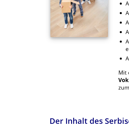
A
A
A
A
A
e
A
Mit
Vok
zum
Der Inhalt des Serb