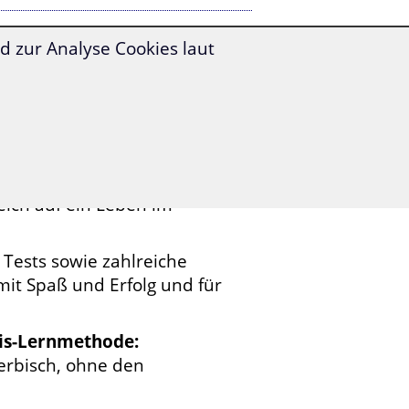
 zur Analyse Cookies laut
et Ihnen Folgendes:
en Themen sortierten,
 zum Thema "Auswandern".
nd sinnvoll strukturiert
ufbereitet.
eich auf ein Leben im
 Tests sowie zahlreiche
it Spaß und Erfolg und für
nis-Lernmethode:
erbisch, ohne den