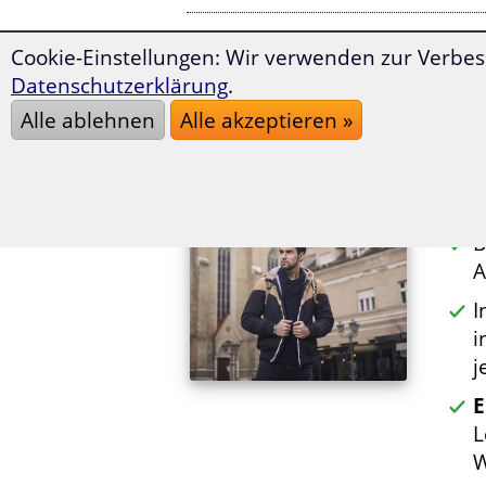
Cookie-Einstellungen: Wir verwenden zur Verbes
Der
Datenschutzerklärung
.
L
Alle ablehnen
Alle akzeptieren »
u
Ü
u
B
A
I
i
j
E
L
W