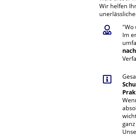
Wir helfen I
unerlässlich
"Wo 
Im er
umfa
nach
Verf
Gesa
Schu
Prak
Wenn
abso
wich
ganz
Unse