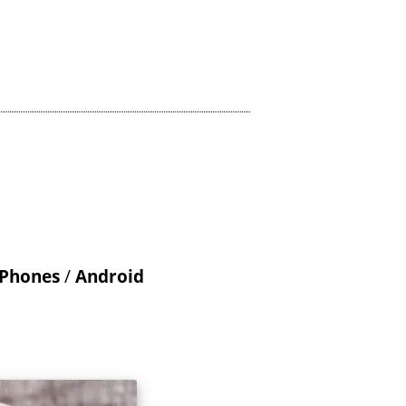
iPhones
/
Android