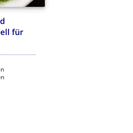
nd
ll für
en
en