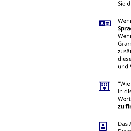
Sie d
Wenn 
Spra
Wenn
Gram
zusä
dies
und 
"Wie
In d
Wort
zu f
Das 