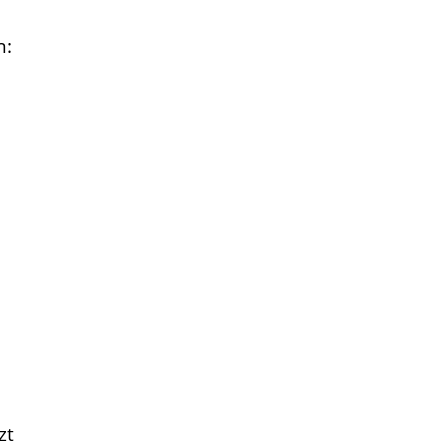
n:
zt