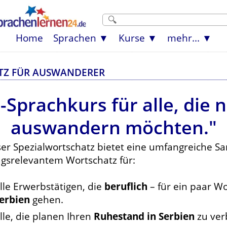
Home
Sprachen
Kurse
mehr...
TZ FÜR AUSWANDERER
-Sprachkurs für alle, die 
auswandern möchten."
ser Spezialwortschatz bietet eine umfangreiche 
agsrelevantem Wortschatz für:
lle Erwerbstätigen, die
beruflich
– für ein paar W
erbien
gehen.
lle, die planen Ihren
Ruhestand in Serbien
zu ver