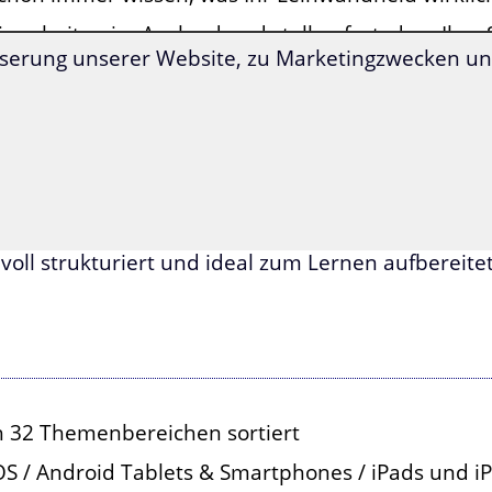
ie arbeiten im Ausland und stellen fest, dass Ihre
serung unserer Website, zu Marketingzwecken und
owerpoint-Präsentation reichen, Sie aber unfähig si
mmer so anstrahlt, auf Serbisch ins Restaurant ei
ie wollen endlich wissen, ob die vielen serbischen
otelbar flankieren, tatsächlich nur über ihr Kleid
 dann ist dieser Spezialwortschatz genau das Richti
dem Spezialwortschatz Flirten und Liebe lernen S
voll strukturiert und ideal zum Lernen aufbereitet
ch 32 Themenbereichen sortiert
OS / Android Tablets & Smartphones / iPads und i