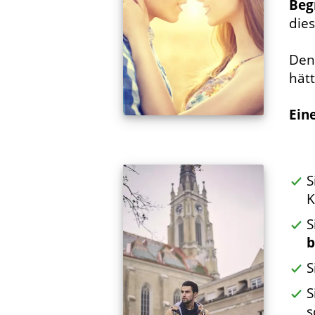
Beg
die
Den
hätt
Ein
S
K
S
b
S
S
s