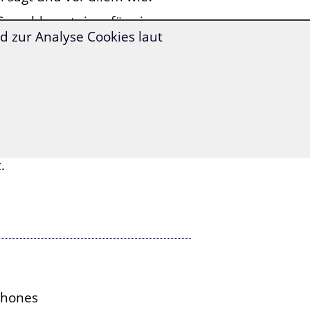
 Sprachkenntnisse für eine
 zur Analyse Cookies laut
nd, die Kollegin, die Sie
nzuladen?
 Männer, die Sie an der
 philosophieren?
ge für Sie!
ie mehr als 1.400 Vokabeln,
.
Phones