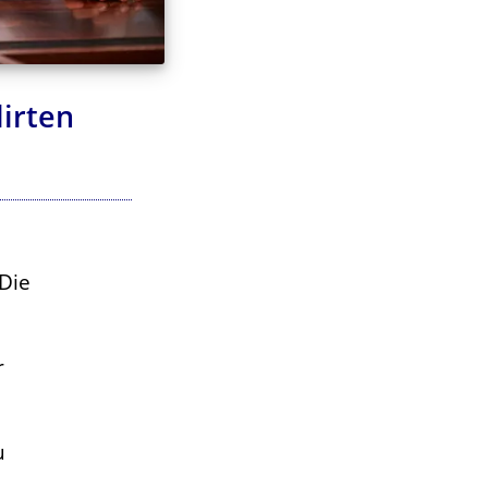
lirten
 Die
r
u