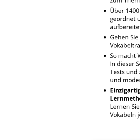
zum Thema
Über 1400
geordnet u
aufbereite
Gehen Sie
Vokabeltra
So macht 
In dieser 
Tests und 
und modern
Einzigart
Lernmeth
Lernen Si
Vokabeln j