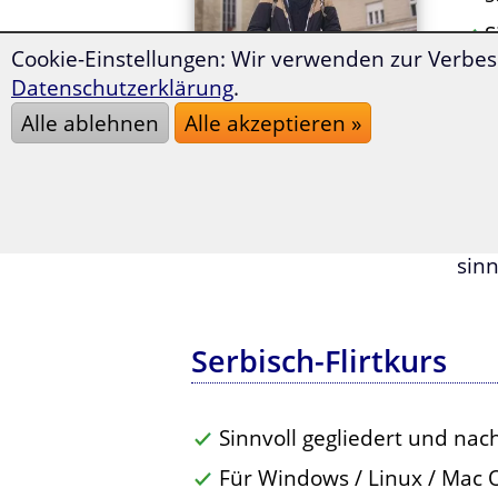
S
Cookie-Einstellungen: Wir verwenden zur Verbes
P
Datenschutzerklärung
.
i
Alle ablehnen
Alle akzeptieren »
S
H
Tja,
Mit 
sinn
Serbisch-Flirtkurs
Sinnvoll gegliedert und na
Für Windows / Linux / Mac 