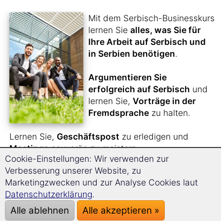
Mit dem Serbisch-Businesskurs
lernen Sie
alles, was Sie für
Ihre Arbeit auf Serbisch und
in Serbien benötigen
.
Argumentieren Sie
erfolgreich auf Serbisch
und
lernen Sie,
Vorträge in der
Fremdsprache
zu halten.
Lernen Sie,
Geschäftspost
zu erledigen und
Meetings
souverän zu meistern.
Cookie-Einstellungen: Wir verwenden zur
Bewerben Sie sich in Serbien
.
Verbesserung unserer Website, zu
Marketingzwecken und zur Analyse Cookies laut
Durch die
einzigartige Langzeitgedächtnis-
Datenschutzerklärung
.
Lernmethode
werden Sie sich bequem innerhalb
kürzester Zeit den kompletten Serbisch-Business-
Alle ablehnen
Alle akzeptieren »
Wortschatz aneignen.