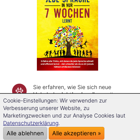
Sie erfahren, wie Sie sich neue
Vokabeln richtig einprägen
, die
Cookie-Einstellungen: Wir verwenden zur
Vokabeln durch Assoziationsketten
Verbesserung unserer Website, zu
bis zu dreimal schneller merken
Marketingzwecken und zur Analyse Cookies laut
und sie durch Wiederholungen zum
Datenschutzerklärung
.
genau richtigen Zeitpunkt
nie
wieder vergessen
.
Alle ablehnen
Alle akzeptieren »