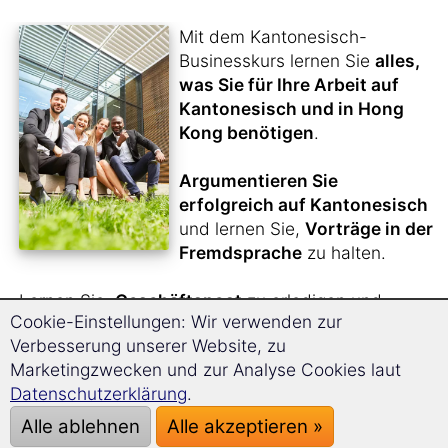
Mit dem Kantonesisch-
Businesskurs lernen Sie
alles,
was Sie für Ihre Arbeit auf
Kantonesisch und in Hong
Kong benötigen
.
Argumentieren Sie
erfolgreich auf Kantonesisch
und lernen Sie,
Vorträge in der
Fremdsprache
zu halten.
Lernen Sie,
Geschäftspost
zu erledigen und
Cookie-Einstellungen: Wir verwenden zur
Meetings
souverän zu meistern.
Verbesserung unserer Website, zu
Bewerben Sie sich in Hong Kong
.
Marketingzwecken und zur Analyse Cookies laut
Datenschutzerklärung
.
Durch die
einzigartige Langzeitgedächtnis-
Lernmethode
werden Sie sich bequem innerhalb
Alle ablehnen
Alle akzeptieren »
kürzester Zeit den kompletten Kantonesisch-