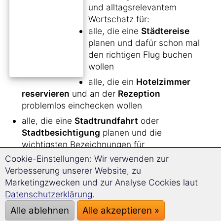
und alltagsrelevantem
Wortschatz für:
alle, die eine
Städtereise
planen und dafür schon mal
den richtigen Flug buchen
wollen
alle, die ein
Hotelzimmer
reservieren
und an der
Rezeption
problemlos einchecken wollen
alle, die eine
Stadtrundfahrt
oder
Stadtbesichtigung
planen und die
wichtigsten Bezeichnungen für
Sehenswürdigkeiten und wichtige Orte parat
Cookie-Einstellungen: Wir verwenden zur
haben wollen
Verbesserung unserer Website, zu
Marketingzwecken und zur Analyse Cookies laut
alle Unternehmungslustigen, die in ihrer
Datenschutzerklärung
.
Freizeit nicht nur die
Stadt besichtigen
,
sondern auch ins
Kino
,
Museum
, in ein
Alle ablehnen
Alle akzeptieren »
Konzert
oder zum
Shoppen gehen
wollen