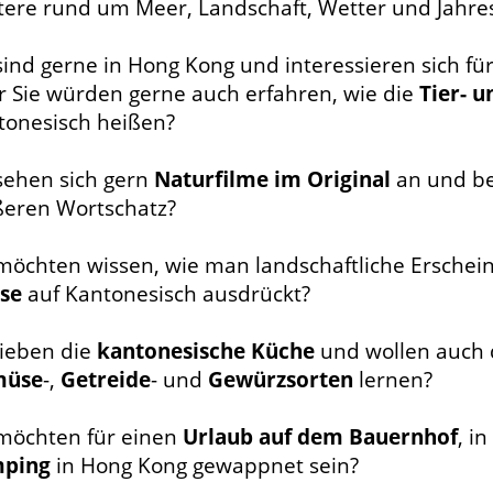
tere rund um Meer, Landschaft, Wetter und Jahre
sind gerne in Hong Kong und interessieren sich fü
r Sie würden gerne auch erfahren, wie die
Tier- u
tonesisch heißen?
 sehen sich gern
Naturfilme im Original
an und be
ßeren Wortschatz?
 möchten wissen, wie man landschaftliche Ersche
sse
auf Kantonesisch ausdrückt?
lieben die
kantonesische Küche
und wollen auch 
müse
-,
Getreide
- und
Gewürzsorten
lernen?
 möchten für einen
Urlaub auf dem Bauernhof
, i
ping
in Hong Kong gewappnet sein?