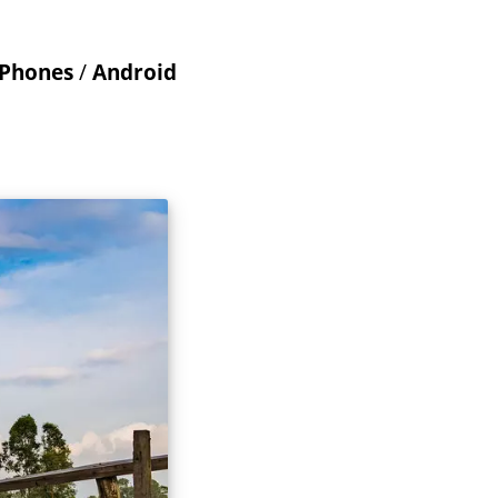
iPhones
/
Android