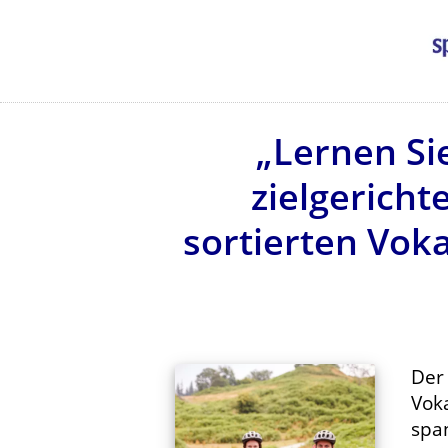
„Lernen S
zielgericht
sortierten Voka
De
Voka
spa