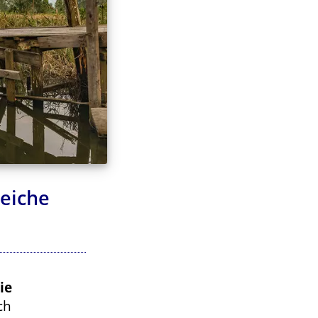
reiche
ie
ch