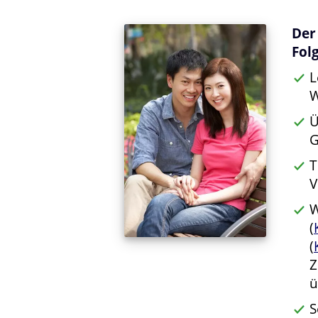
Der
Fol
L
W
Ü
G
T
V
W
(
(
Z
ü
S