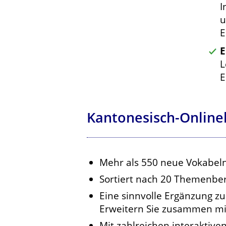
I
u
E
E
L
E
Kantonesisch-Onlin
Mehr als 550 neue Vokabeln
Sortiert nach 20 Themenbe
Eine sinnvolle Ergänzung z
Erweitern Sie zusammen mit
Mit zahlreichen interaktiv