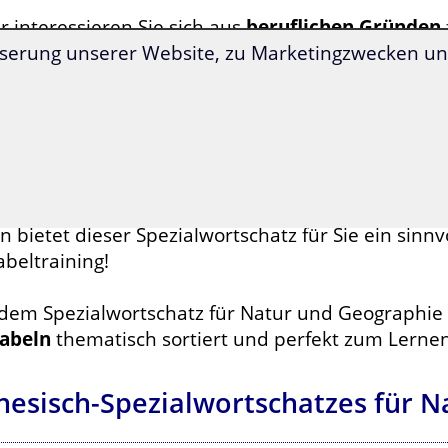
 interessieren Sie sich aus
beruflichen Gründen
serung unserer Website, zu Marketingzwecken und
d Sie auch neugierig, wie man
Wetterphänomene
 Kantonesisch bezeichnet?
hten Sie Ihre Freunde und Bekannten in Hong Ko
derungen
mit Ihren Sprachkenntnissen überrasc
 bietet dieser Spezialwortschatz für Sie ein sinnv
beltraining!
 dem Spezialwortschatz für Natur und Geographie 
abeln
thematisch sortiert und perfekt zum Lernen
nesisch-Spezialwortschatzes für 