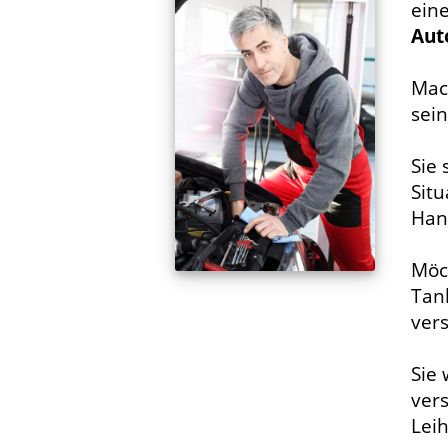
ein
Aut
Mac
sein
Sie
Situ
Han
Möc
Tank
ver
Sie 
ver
Lei