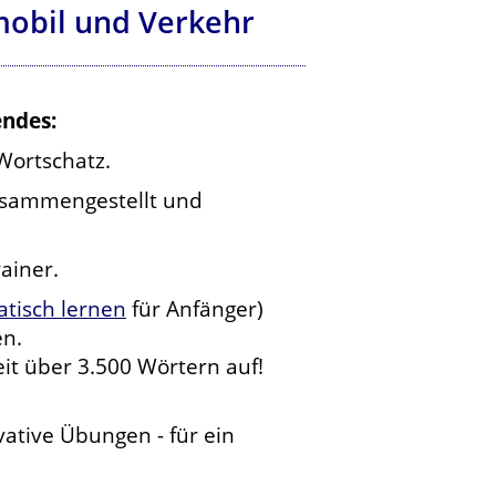
mobil und Verkehr
endes:
Wortschatz.
zusammengestellt und
ainer.
atisch lernen
für Anfänger)
en.
t über 3.500 Wörtern auf!
vative Übungen - für ein