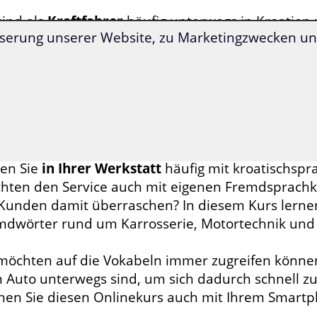
sind als
Kraftfahrer
häufig unterwegs in Kroatien 
serung unserer Website, zu Marketingzwecken und
senden Wortschatz, um bei einer Panne rasch Hi
kehrsfunk zu verstehen?
s Ihrer Hobbys ist der
Motorsport
und Sie möchte
unden und Bekannten austauschen, Ihnen fehlt je
abelwissen zu diesem Thema?
en Sie
in Ihrer Werkstatt
häufig mit kroatischsp
hten den Service auch mit eigenen Fremdsprachk
 Kunden damit überraschen? In diesem Kurs lernen 
mdwörter rund um Karrosserie, Motortechnik un
 möchten auf die Vokabeln immer zugreifen können
 Auto unterwegs sind, um sich dadurch schnell zu
nen Sie diesen Onlinekurs auch mit Ihrem Smart