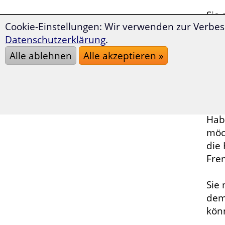
Sie 
Cookie-Einstellungen: Wir verwenden zur Verbes
pas
Datenschutzerklärung
.
Ver
Alle ablehnen
Alle akzeptieren »
Eine
Fre
Vok
Hab
möc
die
Fre
Sie
dem
kön