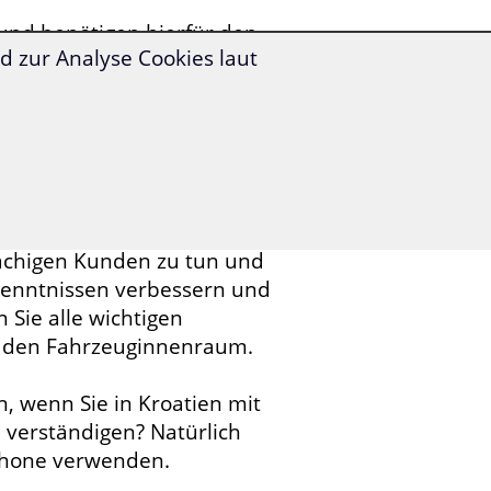
und benötigen hierfür den
 zur Analyse Cookies laut
lfe zu bekommen oder den
n sich mit Ihren kroatischen
doch noch das nötige
rachigen Kunden zu tun und
enntnissen verbessern und
Sie alle wichtigen
d den Fahrzeuginnenraum.
, wenn Sie in Kroatien mit
 verständigen? Natürlich
phone verwenden.