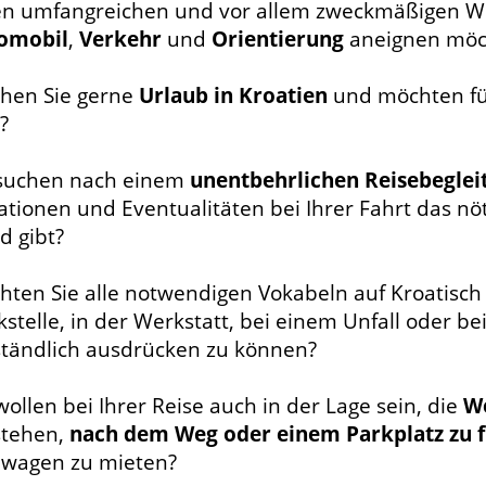
en umfangreichen und vor allem zweckmäßigen W
omobil
,
Verkehr
und
Orientierung
aneignen möc
hen Sie gerne
Urlaub in Kroatien
und möchten für
?
 suchen nach einem
unentbehrlichen Reisebeglei
ationen und Eventualitäten bei Ihrer Fahrt das nö
d gibt?
hten Sie alle notwendigen Vokabeln auf Kroatisch
stelle, in der Werkstatt, bei einem Unfall oder be
ständlich ausdrücken zu können?
wollen bei Ihrer Reise auch in der Lage sein, die
W
stehen,
nach dem Weg oder einem Parkplatz zu 
hwagen zu mieten?