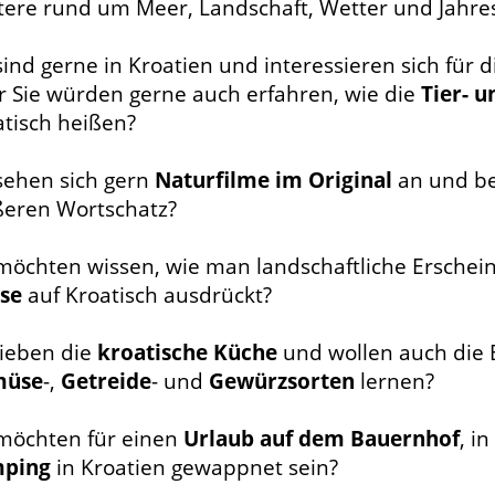
tere rund um Meer, Landschaft, Wetter und Jahre
sind gerne in Kroatien und interessieren sich für 
r Sie würden gerne auch erfahren, wie die
Tier- u
atisch heißen?
 sehen sich gern
Naturfilme im Original
an und be
ßeren Wortschatz?
 möchten wissen, wie man landschaftliche Ersche
sse
auf Kroatisch ausdrückt?
lieben die
kroatische Küche
und wollen auch die
müse
-,
Getreide
- und
Gewürzsorten
lernen?
 möchten für einen
Urlaub auf dem Bauernhof
, i
ping
in Kroatien gewappnet sein?