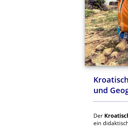
Kroatisch
und Geo
Der
Kroatisc
ein didaktisc