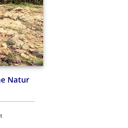
he Natur
t