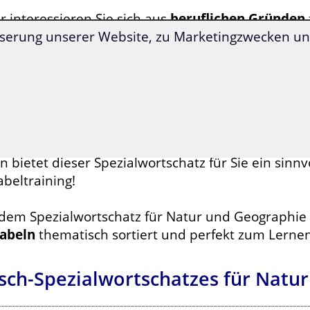
 interessieren Sie sich aus
beruflichen Gründen
serung unserer Website, zu Marketingzwecken und
d Sie auch neugierig, wie man
Wetterphänomene
Kroatisch bezeichnet?
hten Sie Ihre Freunde und Bekannten in Kroatien
derungen
mit Ihren Sprachkenntnissen überrasc
 bietet dieser Spezialwortschatz für Sie ein sinnv
beltraining!
 dem Spezialwortschatz für Natur und Geographie 
abeln
thematisch sortiert und perfekt zum Lernen
isch-Spezialwortschatzes für Natu