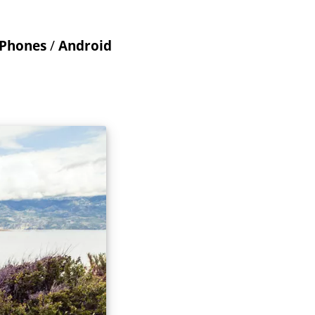
iPhones
/
Android