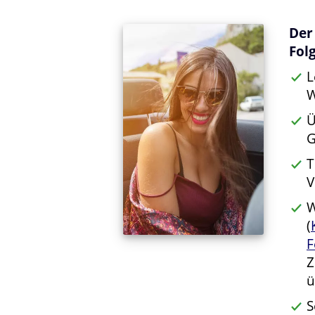
Der
Fol
L
W
Ü
G
T
V
W
(
F
Z
ü
S