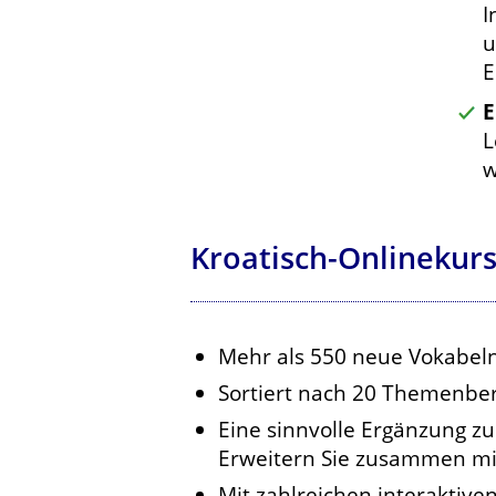
I
u
E
E
L
w
Kroatisch-Onlinekur
Mehr als 550 neue Vokabeln
Sortiert nach 20 Themenbe
Eine sinnvolle Ergänzung z
Erweitern Sie zusammen mit
Mit zahlreichen interaktiv