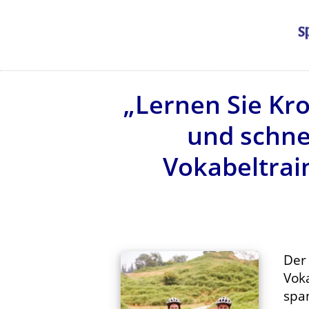
„Lernen Sie Kr
und schne
Vokabeltrain
De
Voka
spa