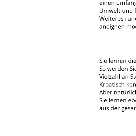
einen umfan
Umwelt und Na
Weiteres run
aneignen mö
Sie lernen d
So werden Si
Vielzahl an S
Kroatisch ke
Aber natürlic
Sie lernen eb
aus der ges