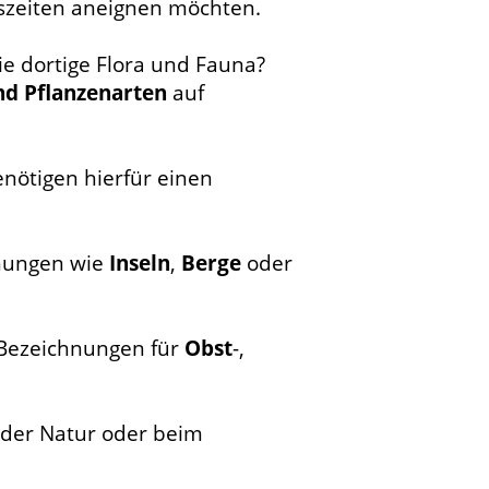
szeiten aneignen möchten.
die dortige Flora und Fauna?
nd Pflanzenarten
auf
nötigen hierfür einen
inungen wie
Inseln
,
Berge
oder
 Bezeichnungen für
Obst
-,
n der Natur oder beim