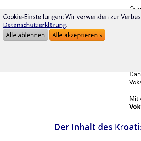
Oder
Cookie-Einstellungen: Wir verwenden zur Verbes
Datenschutzerklärung
.
Sin
auf 
Alle ablehnen
Alle akzeptieren »
Möc
Wan
Dann
Voka
Mit
Vok
Der Inhalt des Kroat