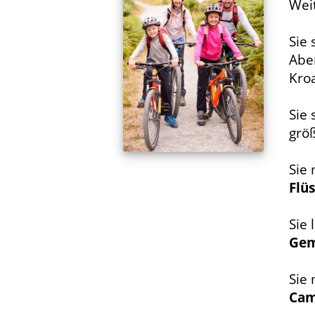
Wei
Sie 
Abe
Kro
Sie
grö
Sie
Flü
Sie 
Ge
Sie
Cam