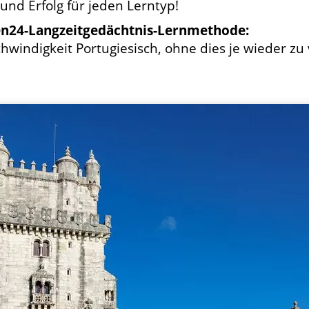
nd Erfolg für jeden Lerntyp!
en24-Langzeitgedächtnis-Lernmethode:
hwindigkeit Portugiesisch, ohne dies je wieder zu