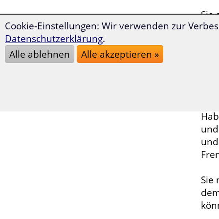
Sie 
Cookie-Einstellungen: Wir verwenden zur Verbes
pas
Datenschutzerklärung
.
Ver
Alle ablehnen
Alle akzeptieren »
Eine
por
das
Hab
und
und
Fre
Sie
dem
kön