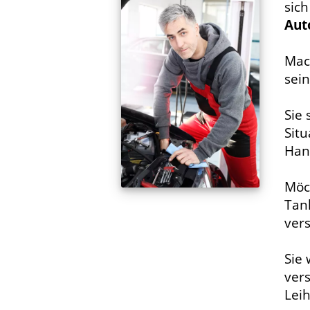
sic
Aut
Mac
sein
Sie
Situ
Han
Möc
Tank
ver
Sie 
ver
Lei