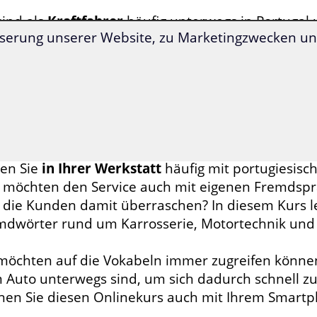
sind als
Kraftfahrer
häufig unterwegs in Portugal 
serung unserer Website, zu Marketingzwecken und
senden Wortschatz, um bei einer Panne rasch Hi
kehrsfunk zu verstehen?
s Ihrer Hobbys ist der
Motorsport
und Sie möchte
tugiesischen Freunden und Bekannten austauschen
 nötige Vokabelwissen zu diesem Thema?
en Sie
in Ihrer Werkstatt
häufig mit portugiesisc
 möchten den Service auch mit eigenen Fremdspr
 die Kunden damit überraschen? In diesem Kurs le
mdwörter rund um Karrosserie, Motortechnik un
 möchten auf die Vokabeln immer zugreifen können
 Auto unterwegs sind, um sich dadurch schnell zu
nen Sie diesen Onlinekurs auch mit Ihrem Smart