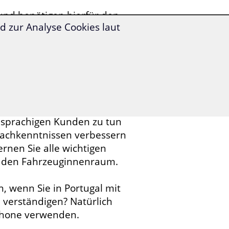
und benötigen hierfür den
 zur Analyse Cookies laut
lfe zu bekommen oder den
n sich mit Ihren
, Ihnen fehlt jedoch noch
hsprachigen Kunden zu tun
achkenntnissen verbessern
rnen Sie alle wichtigen
d den Fahrzeuginnenraum.
, wenn Sie in Portugal mit
 verständigen? Natürlich
phone verwenden.