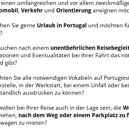
h einen umfangreichen und vor allem zweckmäßig
omobil
,
Verkehr
und
Orientierung
aneignen möc
hen Sie gerne
Urlaub in Portugal
und möchten für
?
 suchen nach einem
unentbehrlichen Reisebeglei
ationen und Eventualitäten bei Ihrer Fahrt das nö
d gibt?
hten Sie alle notwendigen Vokabeln auf Portugies
stelle, in der Werkstatt, bei einem Unfall oder be
ständlich ausdrücken zu können?
wollen bei Ihrer Reise auch in der Lage sein, die
W
stehen,
nach dem Weg oder einem Parkplatz zu 
hwagen zu mieten?