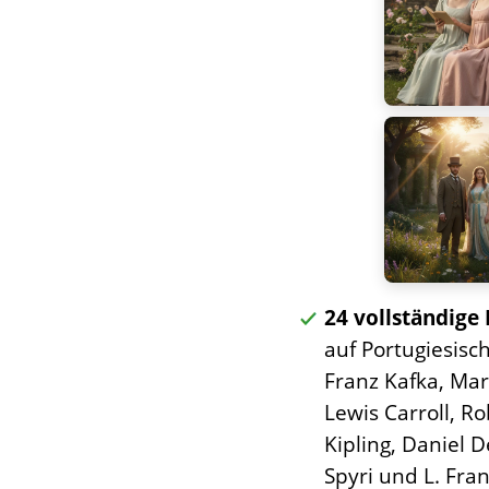
24 vollständig
auf Portugiesisc
Franz Kafka, Mar
Lewis Carroll, R
Kipling, Daniel 
Spyri und L. Fra