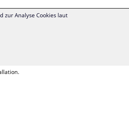
 zur Analyse Cookies laut
 erst auf Tipp
s von A1 bis C2,
Sie einsteigen.
llation.