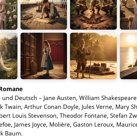
e Romane
h und Deutsch – Jane Austen, William Shakespeare
k Twain, Arthur Conan Doyle, Jules Verne, Mary She
obert Louis Stevenson, Theodor Fontane, Stefan Z
Defoe, James Joyce, Molière, Gaston Leroux, Mauri
nk Baum.