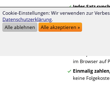
Jeder Satz sync
Cookie-Einstellungen: Wir verwenden zur Verbes
Portugiesisch od
Datenschutzerklärung
.
aufdecken.
Alle ablehnen
Alle akzeptieren »
Neugeschrieben
jeder Roman eige
ungekürzt in der
Lesen, wo Sie w
im Browser auf P
Einmalig zahlen
keine Folgekoste