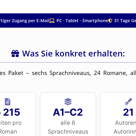
rtiger Zugang per E-Mail
PC · Tablet · Smartphone
31 Tage Ge
Was Sie konkret erhalten:
ges Paket – sechs Sprachniveaus, 24 Romane, all
 215
A1–C2
21
iten pro
alle 6
Autoren
Roman
Sprachniveaus
Autorin