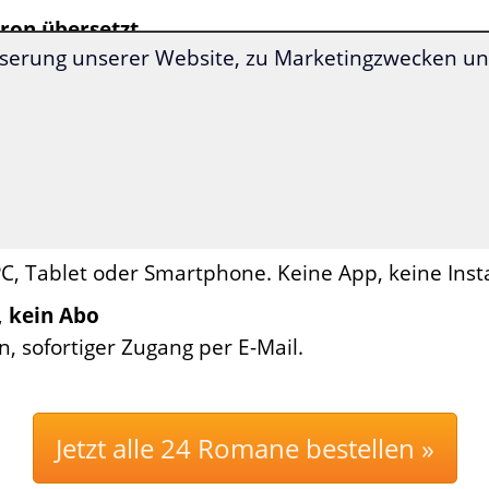
hron übersetzt
serung unserer Website, zu Marketingzwecken und
er Deutsch ein- und ausblenden oder Übersetzung
 in moderner Sprache
ns für Sprachenlerner aufbereitet – Sprachniveau
 Handlung. Sie wissen sofort, mit welchem Roman 
ollen
C, Tablet oder Smartphone. Keine App, keine Insta
, kein Abo
n, sofortiger Zugang per E-Mail.
Jetzt alle 24 Romane bestellen »