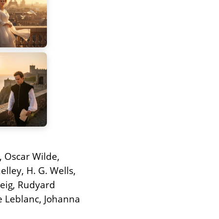
, Oscar Wilde,
lley, H. G. Wells,
weig, Rudyard
ce Leblanc, Johanna