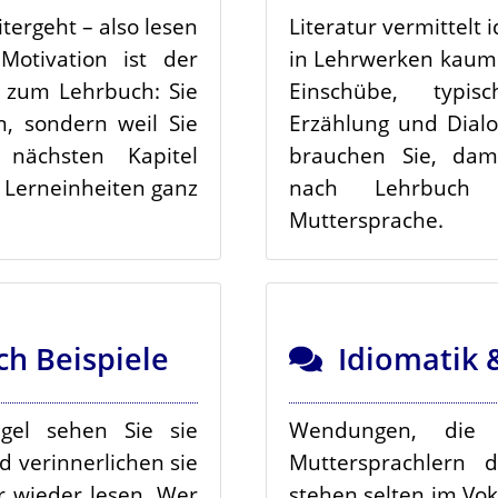
itergeht – also lesen
Literatur vermittelt 
Motivation ist der
in Lehrwerken kaum
 zum Lehrbuch: Sie
Einschübe, typis
en, sondern weil Sie
Erzählung und Dialo
nächsten Kapitel
brauchen Sie, dami
e Lerneinheiten ganz
nach Lehrbuch 
Muttersprache.
h Beispiele
Idiomatik 
egel sehen Sie sie
Wendungen, die 
d verinnerlichen sie
Muttersprachlern 
r wieder lesen. Wer
stehen selten im Voka