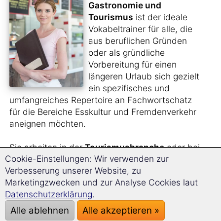
Gastronomie und
Tourismus
ist der ideale
Vokabeltrainer für alle, die
aus beruflichen Gründen
oder als gründliche
Vorbereitung für einen
längeren Urlaub sich gezielt
ein spezifisches und
umfangreiches Repertoire an Fachwortschatz
für die Bereiche Esskultur und Fremdenverkehr
aneignen möchten.
Sie arbeiten in der
Tourismusbranche
oder bei
Cookie-Einstellungen: Wir verwenden zur
einem
Reiseveranstalter
und benötigen für
Verbesserung unserer Website, zu
diese Arbeit den entsprechenden Wortschatz
Marketingzwecken und zur Analyse Cookies laut
auf Portugiesisch?
Datenschutzerklärung
.
Sie planen, für einige Zeit ins Ausland zu gehen
Alle ablehnen
Alle akzeptieren »
und dort im
Service- oder Küchenbereich
zu