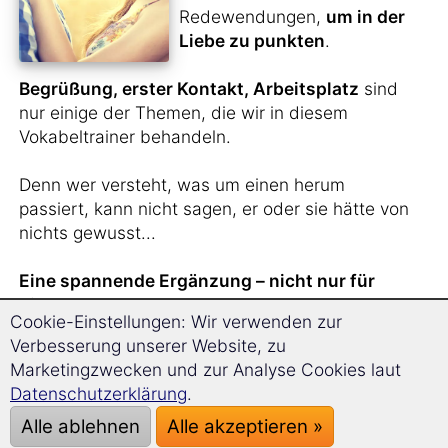
Redewendungen,
um in der
Liebe zu punkten
.
Begrüßung, erster Kontakt, Arbeitsplatz
sind
nur einige der Themen, die wir in diesem
Vokabeltrainer behandeln.
Denn wer versteht, was um einen herum
passiert, kann nicht sagen, er oder sie hätte von
nichts gewusst...
Eine spannende Ergänzung – nicht nur für
Singles.
Cookie-Einstellungen: Wir verwenden zur
Verbesserung unserer Website, zu
Marketingzwecken und zur Analyse Cookies laut
Sie haben
gerade
Datenschutzerklärung
.
jemanden aus Portugal
Alle ablehnen
Alle akzeptieren »
kennengelernt
und wollen