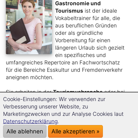
Gastronomie und
Tourismus
ist der ideale
Vokabeltrainer für alle, die
aus beruflichen Gründen
oder als gründliche
Vorbereitung für einen
längeren Urlaub sich gezielt
ein spezifisches und
umfangreiches Repertoire an Fachwortschatz
für die Bereiche Esskultur und Fremdenverkehr
aneignen möchten.
Sie arbeiten in der
Tourismusbranche
oder bei
Cookie-Einstellungen: Wir verwenden zur
einem
Reiseveranstalter
und benötigen für
Verbesserung unserer Website, zu
diese Arbeit den entsprechenden Wortschatz
Marketingzwecken und zur Analyse Cookies laut
auf Slowenisch?
Datenschutzerklärung
.
Sie planen, für einige Zeit ins Ausland zu gehen
Alle ablehnen
Alle akzeptieren »
und dort im
Service- oder Küchenbereich
zu