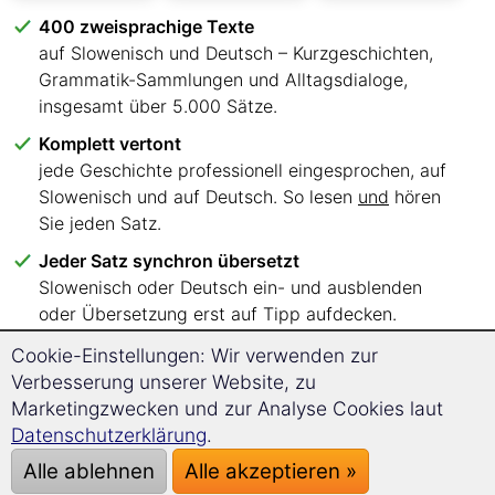
400 zweisprachige Texte
auf Slowenisch und Deutsch – Kurzgeschichten,
Grammatik-Sammlungen und Alltagsdialoge,
insgesamt über 5.000 Sätze.
Komplett vertont
jede Geschichte professionell eingesprochen, auf
Slowenisch und auf Deutsch. So lesen
und
hören
Sie jeden Satz.
Jeder Satz synchron übersetzt
Slowenisch oder Deutsch ein- und ausblenden
oder Übersetzung erst auf Tipp aufdecken.
Sechs Sprachniveaus, klar sortiert
Cookie-Einstellungen: Wir verwenden zur
A1 bis C2 – Sie wissen sofort, mit welchen Texten
Verbesserung unserer Website, zu
Sie einsteigen.
Marketingzwecken und zur Analyse Cookies laut
Datenschutzerklärung
.
Lesen, wo Sie wollen
im Browser auf PC, Tablet oder Smartphone.
Alle ablehnen
Alle akzeptieren »
Keine App, keine Installation.